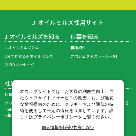
J-オイルミルズ採用サイト
J-オイルミルズを知る
仕事を知る
J-オイルミルズとは
職種紹介
3分でわかるJ-オイルミルズ
プロジェクトストーリー01
CHROメッセージ
社員を知る
働き方を知る
本ウェブサイトでは、お客様の利便性向上、当
社員紹介
求める人財像・募集要項・FAQ
社ウェブサイト／サービスの改善、および適切
クロストーク
ワークライフバランス・人財育成
な情報提供のために、クッキーおよび類似の技
同期座談会（2020–2023）
術を使用して一定の情報を収集しています。詳
2024年度 内定式
品質管理座談会
しくは
プライバシーポリシー
をご覧ください。
個人情報を販売/共有しない