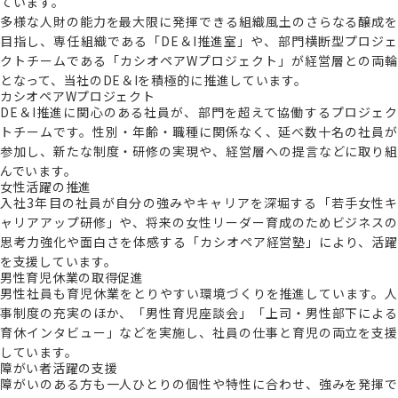
ています。
多様な人財の能力を最大限に発揮できる組織風土のさらなる醸成を
目指し、専任組織である「DE＆I推進室」や、部門横断型プロジェ
クトチームである「カシオペアWプロジェクト」が経営層との両輪
となって、当社のDE＆Iを積極的に推進しています。
カシオペアWプロジェクト
DE＆I推進に関心のある社員が、部門を超えて協働するプロジェク
トチームです。性別・年齢・職種に関係なく、延べ数十名の社員が
参加し、新たな制度・研修の実現や、経営層への提言などに取り組
んでいます。
女性活躍の推進
入社3年目の社員が自分の強みやキャリアを深堀する「若手女性キ
ャリアアップ研修」や、将来の女性リーダー育成のためビジネスの
思考力強化や面白さを体感する「カシオペア経営塾」により、活躍
を支援しています。
男性育児休業の取得促進
男性社員も育児休業をとりやすい環境づくりを推進しています。人
事制度の充実のほか、「男性育児座談会」「上司・男性部下による
育休インタビュー」などを実施し、社員の仕事と育児の両立を支援
しています。
障がい者活躍の支援
障がいのある方も一人ひとりの個性や特性に合わせ、強みを発揮で