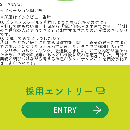
S. TANAKA
イノベーション開発部
※所属はインタビュー当時
Q. ビジネススクールを利用しようと思ったキッカケは？
入社して間もない頃、上司から「論理的思考を学習できる」「他社
の同世代の人と交流できる」とおすすめされたのが受講のきっかけ
です。
Q. 受講してみてどうでしたか？
私は、もともと研究に対する考察力を伸ばし、筋道の通った主張が
できるようになりたいと思っていました。そこで受講科目の中で
「クリティカルシンキング」を選択しました。とても内容が濃かっ
たため、３時間の授業があっという間に終わる感覚でした。自分の
業務と結びつけながら考える課題が多く、学んだことを自分事化で
きてよかったです。
採用エントリー
ENTRY