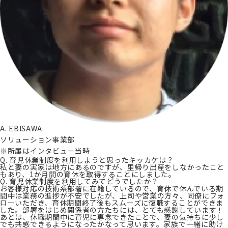
A. EBISAWA
ソリューション事業部
※所属はインタビュー当時
Q. 育児休業制度を利用しようと思ったキッカケは？
私と妻の実家は地方にあるのですが、里帰り出産をしなかったこと
もあり、1か月間の育休を取得することにしました。
Q. 育児休業制度を利用してみてどうでしたか？
お客様対応の技術系部署に在籍しているので、育休で休んでいる期
間中は業務の進捗が不安でしたが、上司や営業の方々、同僚にフォ
ローいただき、育休期間終了後もスムーズに復職することができま
した。部署をはじめ関係者の方たちには、とても感謝しています！
あとは、休職期間中に育児に専念できたことで、妻の気持ちに少し
でも共感できるようになったかなって思います。家族で一緒に助け