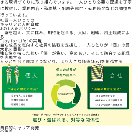
きる環境づくりに取り組んでいます。一人ひとり必要な配慮を丁寧
に検討し、業務内容・勤務地・配属先部門・勤務時間などの調整を
行っています。
社員一人ひとりの
キャリアと人財育成
JOYL人財ポリシー
「壁を越え、共に挑み、期待を超える」人財、組織、風土醸成によ
る
“Joy for Life”の実現
自ら成長を志向する社員の挑戦を支援し、一人ひとりが「個」の最
大化を目指す
独自性を持った強い「個」が集い、高めあい、そして融合する組織
を実現する
人々と社会と環境とつながり、より大きな価値(Joy)を創造する
自律的キャリア開発
の支援