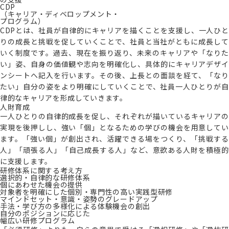
CDP
（キャリア・ディベロップメント・
プログラム）
CDPとは、社員が自律的にキャリアを描くことを支援し、一人ひと
りの成長と挑戦を促していくことで、社員と当社がともに成長して
いく制度です。過去、現在を振り返り、未来のキャリアや「なりた
い」姿、自身の価値観や志向を明確化し、具体的にキャリアデザイ
ンシートへ記入を行います。その後、上長との面談を経て、「なり
たい」自分の姿をより明確にしていくことで、社員一人ひとりが自
律的なキャリアを形成していきます。
人財育成
一人ひとりの自律的成長を促し、それぞれが描いているキャリアの
実現を後押しし、強い「個」となるための学びの機会を用意してい
ます。
「強い個」が創出され、活躍できる場をつくり、「挑戦する
人」「頑張る人」「自己成長する人」など、意欲ある人財を積極的
に支援します。
研修体系に関する考え方
選択的・自律的な研修体系
個にあわせた機会の提供
対象者を明確にした個別・専門性の高い実践型研修
マインドセット・意識・姿勢のグレードアップ
手法・学び方の多様化による体験機会の創出
自分のポジションに応じた
幅広い研修プログラム