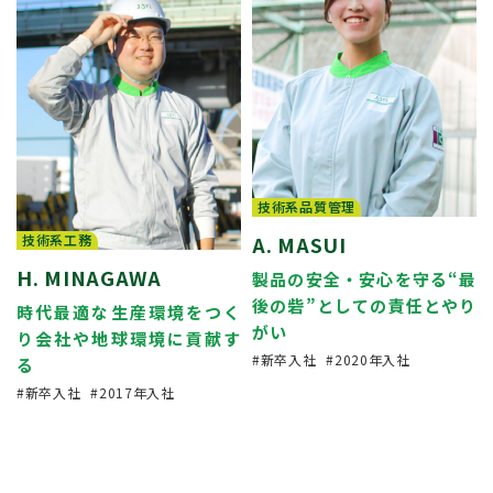
技術系品質管理
技術系工務
A. MASUI
H. MINAGAWA
製品の安全・安心を守る“最
後の砦”としての責任とやり
時代最適な生産環境をつく
がい
り会社や地球環境に貢献す
新卒入社
2020年入社
る
新卒入社
2017年入社