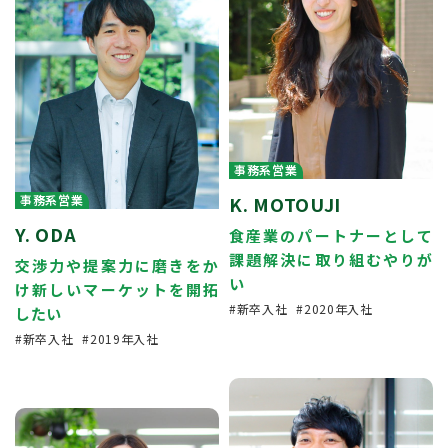
事務系営業
事務系営業
K. MOTOUJI
Y. ODA
食産業のパートナーとして
課題解決に取り組むやりが
交渉力や提案力に磨きをか
い
け新しいマーケットを開拓
新卒入社
2020年入社
したい
新卒入社
2019年入社