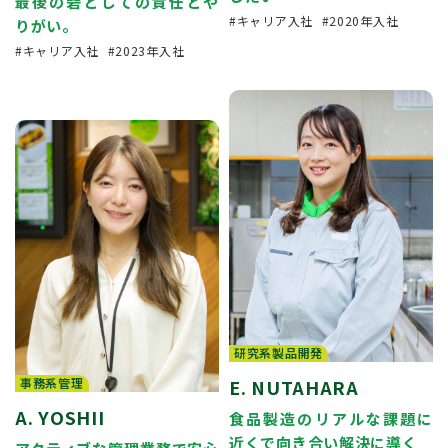
最後の砦としての責任とや
キャリア入社
2020年入社
りがい。
キャリア入社
2023年入社
研究系製品開発
事務系管理
E. NUTAHARA
A. YOSHII
食品製造のリアルな課題に
近くで向き合い解決に導く