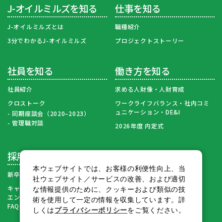
J-オイルミルズを知る
仕事を知る
J-オイルミルズとは
職種紹介
3分でわかるJ-オイルミルズ
プロジェクトストーリー
社員を知る
働き方を知る
社員紹介
求める人財像・人財育成
クロストーク
ワークライフバランス・社内コミ
ュニケーション・DE&I
同期座談会（2020–2023）
管理職対談
2026年度 内定式
採用情報
本ウェブサイトでは、お客様の利便性向上、当
新卒採用募集要項・FAQ
社ウェブサイト／サービスの改善、および適切
キャリア採用・再入社
な情報提供のために、クッキーおよび類似の技
エントリーページ（募集要項・
術を使用して一定の情報を収集しています。詳
FAQ）
しくは
プライバシーポリシー
をご覧ください。