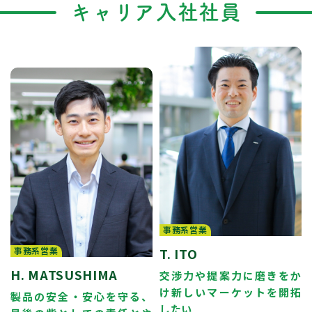
キャリア入社社員
事務系営業
事務系営業
T. ITO
H. MATSUSHIMA
交渉力や提案力に磨きをか
け新しいマーケットを開拓
製品の安全・安心を守る、
したい