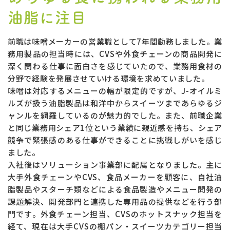
油脂に注目
前職は味噌メーカーの営業職として7年間勤務しました。業
務用製品の担当時には、CVSや外食チェーンの商品開発に
深く関わる仕事に面白さを感じていたので、業務用食材の
分野で経験を発展させていける環境を求めていました。
味噌は対応するメニューの幅が限定的ですが、J-オイルミ
ルズが扱う油脂製品は和洋中からスイーツまであらゆるジ
ャンルを網羅しているのが魅力的でした。また、前職企業
と同じ業務用シェア1位という業績に親近感を持ち、シェア
競争で緊張感のある仕事ができることに挑戦しがいを感じ
ました。
入社後はソリューション事業部に配属となりました。主に
大手外食チェーンやCVS、食品メーカーを顧客に、自社油
脂製品やスターチ類などによる食品製造やメニュー開発の
課題解決、開発部門と連携した専用品の提供などを行う部
門です。外食チェーン担当、CVSのホットスナック担当を
経て、現在は大手CVSの棚パン・スイーツカテゴリー担当