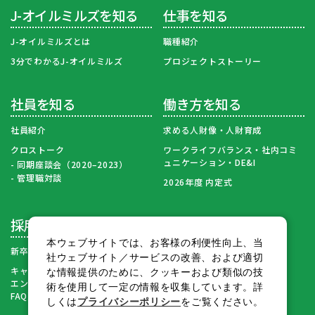
J-オイルミルズを知る
仕事を知る
J-オイルミルズとは
職種紹介
3分でわかるJ-オイルミルズ
プロジェクトストーリー
社員を知る
働き方を知る
社員紹介
求める人財像・人財育成
クロストーク
ワークライフバランス・社内コミ
ュニケーション・DE&I
同期座談会（2020–2023）
管理職対談
2026年度 内定式
採用情報
本ウェブサイトでは、お客様の利便性向上、当
新卒採用募集要項・FAQ
社ウェブサイト／サービスの改善、および適切
キャリア採用・再入社
な情報提供のために、クッキーおよび類似の技
エントリーページ（募集要項・
術を使用して一定の情報を収集しています。詳
FAQ）
しくは
プライバシーポリシー
をご覧ください。