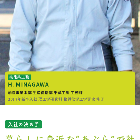
技術系工務
H. MINAGAWA
油脂事業本部
生産統括部
千葉工場 工務課
2017年新卒入社
理工学研究科 物質化学工学専攻 修了
入社の決め手
暮らしに身近な“あぶら”で
社