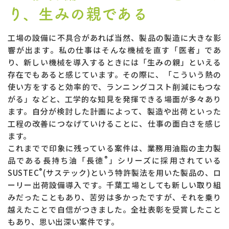
り、生みの親である
工場の設備に不具合があれば当然、製品の製造に大きな影
響が出ます。私の仕事はそんな機械を直す「医者」であ
り、新しい機械を導入するときには「生みの親」といえる
存在でもあると感じています。その際に、「こういう熱の
使い方をすると効率的で、ランニングコスト削減にもつな
がる」などと、工学的な知見を発揮できる場面が多々あり
ます。自分が検討した計画によって、製造や出荷といった
工程の改善につなげていけることに、仕事の面白さを感じ
ます。
これまでで印象に残っている案件は、業務用油脂の主力製
®
品である長持ち油「長徳
」シリーズに採用されている
®
SUSTEC
(サステック)という特許製法を用いた製品の、ロ
ーリー出荷設備導入です。千葉工場としても新しい取り組
みだったこともあり、苦労は多かったですが、それを乗り
越えたことで自信がつきました。全社表彰を受賞したこと
もあり、思い出深い案件です。