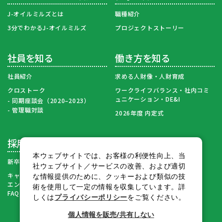
J-オイルミルズとは
職種紹介
3分でわかるJ-オイルミルズ
プロジェクトストーリー
社員を知る
働き方を知る
社員紹介
求める人財像・人財育成
クロストーク
ワークライフバランス・社内コミ
ュニケーション・DE&I
同期座談会（2020–2023）
管理職対談
2026年度 内定式
採用情報
本ウェブサイトでは、お客様の利便性向上、当
新卒採用募集要項・FAQ
社ウェブサイト／サービスの改善、および適切
キャリア採用・再入社
な情報提供のために、クッキーおよび類似の技
エントリーページ（募集要項・
術を使用して一定の情報を収集しています。詳
FAQ）
しくは
プライバシーポリシー
をご覧ください。
個人情報を販売/共有しない