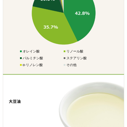
■
オレイン酸
■
リノール酸
■
パルミチン酸
■
ステアリン酸
■
α-リノレン酸
■
その他
大豆油