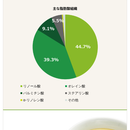
主な脂肪酸組織
■
リノール酸
■
オレイン酸
■
パルミチン酸
■
ステアリン酸
■
α-リノレン酸
■
その他