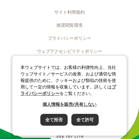
サイト利用規約
推奨閲覧環境
プライバシーポリシー
ウェブアクセシビリティポリシー
ディスクロージャーポリシー
本ウェブサイトでは、お客様の利便性向上、当社
ウェブサイト／サービスの改善、および適切な情
ソーシャルメディアポリシー
報提供のために、クッキーおよび類似の技術を使
用して一定の情報を収集しています。詳しくは
プ
サイトマップ
ライバシーポリシー
をご覧ください。
個人情報を販売/共有しない
©J-OIL MILLS, INC. All rights reserved.
全て拒否
全て許可