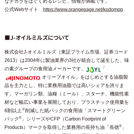
なチカラをはぐくめるレシピ、情報が満載です。
公式Webサイト
https://www.orangepage.net/kodomop
■J-オイルミルズについて
株式会社J-オイルミルズ（東証プライム市場、証券コード
2613）は2004年に製油業界の3社が統合して誕生した、味
の素グループの食用油メーカーです。
「
オリーブオイル」をはじめとする油脂製
品を主力とし、特に業務用油脂では高いシェアを誇りま
す。マーガリン類、油糧（ミール）、スターチ、機能性素
材など幅広い事業を展開しており、プラスチック使用量を
※
6割以上
削減した紙パックの食用油「スマートグリーン
®︎
パック
」シリーズやCFP（Carbon Footprint of
®︎
Products）マークを取得した業務用の長持ち油「長徳
」