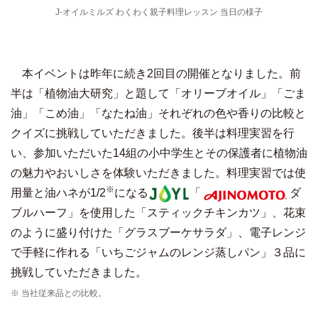
J-オイルミルズ わくわく親子料理レッスン 当日の様子
本イベントは昨年に続き2回目の開催となりました。前
半は「植物油大研究」と題して「オリーブオイル」「ごま
油」「こめ油」「なたね油」それぞれの色や香りの比較と
クイズに挑戦していただきました。後半は料理実習を行
い、参加いただいた14組の小中学生とその保護者に植物油
の魅力やおいしさを体験いただきました。料理実習では使
※
用量と油ハネが1/2
になる
「
ダ
ブルハーフ」を使用した「スティックチキンカツ」、花束
のように盛り付けた「グラスブーケサラダ」、電子レンジ
で手軽に作れる「いちごジャムのレンジ蒸しパン」３品に
挑戦していただきました。
※ 当社従来品との比較。