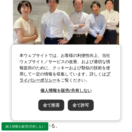
本ウェブサイトでは、お客様の利便性向上、当社
ウェブサイト／サービスの改善、および適切な情
長く使えるからサステナブル
報提供のために、クッキーおよび類似の技術を使
用して一定の情報を収集しています。詳しくは
プ
J-オイルミルズ
ライバシーポリシー
をご覧ください。
®
「長徳
」シリーズの挑戦
個人情報を販売/共有しない
®
J-オイルミルズの業務用食用油「長徳
」は、独自
全て拒否
全て許可
®
技術SUSTEC
製法で、通常の油よりも3割長く使
えることを実現。長持ち油で環境・労働負荷の低
減に取り組んでいる。
個人情報を販売/共有しない