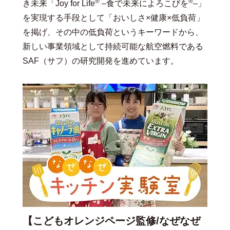
®
®
き未来「Joy for Life
–食で未来によろこびを
–」
を実現する手段として「おいしさ×健康×低負荷」
を掲げ、その中の低負荷というキーワードから、
新しい事業領域として持続可能な航空燃料である
SAF（サフ）の研究開発を進めています。
【こどもオレンジページ監修/なぜなぜ