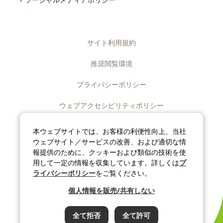
ソーシャルメディアポリシー
サイト利用規約
推奨閲覧環境
プライバシーポリシー
ウェブアクセシビリティポリシー
ディスクロージャーポリシー
本ウェブサイトでは、お客様の利便性向上、当社
ウェブサイト／サービスの改善、および適切な情
ソーシャルメディアポリシー
報提供のために、クッキーおよび類似の技術を使
用して一定の情報を収集しています。詳しくは
プ
サイトマップ
ライバシーポリシー
をご覧ください。
個人情報を販売/共有しない
©J-OIL MILLS, INC. All rights reserved.
全て拒否
全て許可