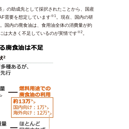
構築」の助成先として採択されたことから、国産
※1
SAF需要を想定しています
。現在、国内の研
。国内の廃食油は、食用油全体の消費量が約
※2
kLには大きく不足しているのが実情です
。