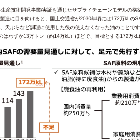
燃料生産技術開発事業/実証を通じたサプライチェーンモデルの
製造に目を向けると、国土交通省が2030年頃には172万kLの
、天ぷらなど調理に使用した後の使えなくなった油のことです
のはわずか13万トン（約14万kL）ほどで、目標とする172万