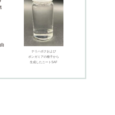
略
燃
料由
テリハポクおよび
ポンガミアの種子から
生成したニートSAF