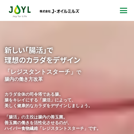
新しい「腸活」で
理想のカラダをデザイン
「レジスタントスターチ」
で
腸内の働き方改革
カラダ全体の司令塔である腸。
腸をキレイにする「腸活」によって、
美しく健康的なカラダをデザインしましょう。
「腸活」の主役は腸内の善玉菌。
善玉菌の働きを活性化させるのが、
ハイパー食物繊維「レジスタントスターチ」です。