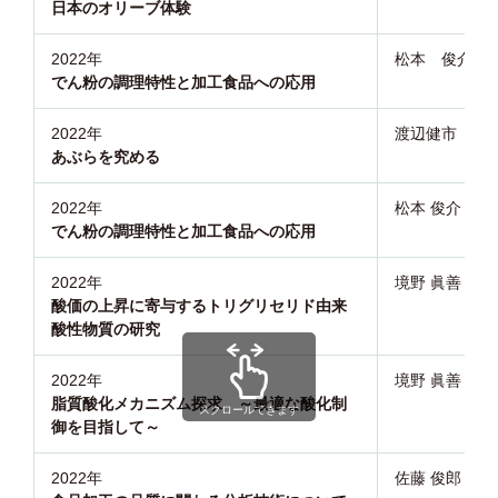
日本のオリーブ体験
2022年
松本 俊介
でん粉の調理特性と加工食品への応用
2022年
渡辺健市
あぶらを究める
2022年
松本 俊介
でん粉の調理特性と加工食品への応用
2022年
境野 眞善
酸価の上昇に寄与するトリグリセリド由来
酸性物質の研究
2022年
境野 眞善
脂質酸化メカニズム探求 ～最適な酸化制
スクロールできます
御を目指して～
2022年
佐藤 俊郎