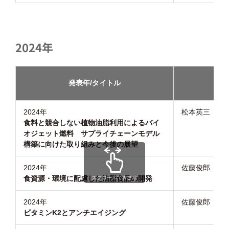
2024年
発表年/タイトル
講演
2024年
松本英三
食料と競合しない植物油脂利用によるバイ
オジェット燃料 サプライチェーンモデル
構築に向けた取り組みと今後の展望
2024年
佐藤俊郎
食資源・環境に配慮した油脂食品の開発
スクロールできます
2024年
佐藤俊郎
ビタミンK2とアンチエイジング