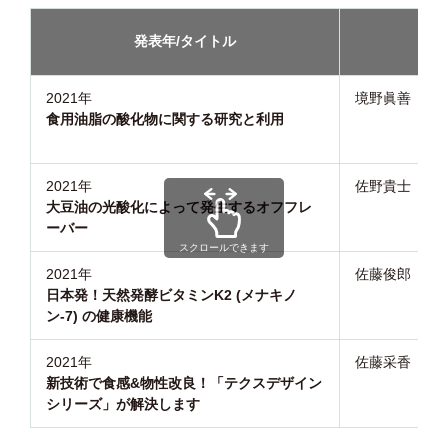
発表年/タイトル
講演
2021年
境野眞善
食用油脂の酸化物に関する研究と利用
2021年
佐野貴士
大豆油の光酸化によって発生するオフフレ
ーバー
スクロールできます
2021年
佐藤俊郎
日本発！天然発酵ビタミンK2 (メナキノ
ン-7) の健康機能
2021年
佐藤采香
新技術で食感&物性改良！「テクスデザイン
シリーズ」が解決します