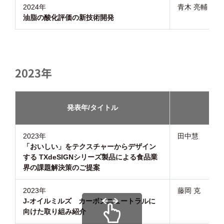
2024年
青木 亮輔
油脂の酸化評価の新技術開発
2023年
発表年/タイトル
講演
2023年
田中慧
「おいしい」をテクスチャーからデザイン
する TXdeSIGN
シリーズ製品による食品業
界の課題解決策のご提案
2023年
藤岡 克
J-オイルミルズ カーボンニュートラルに
向けた取り組み紹介