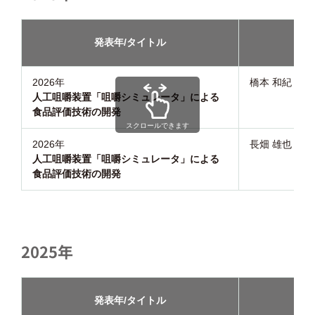
発表年/タイトル
講演
2026年
橋本 和紀
人工咀嚼装置「咀嚼シミュレータ」による
食品評価技術の開発
スクロールできます
2026年
長畑 雄也
人工咀嚼装置「咀嚼シミュレータ」による
食品評価技術の開発
2025年
発表年/タイトル
講演