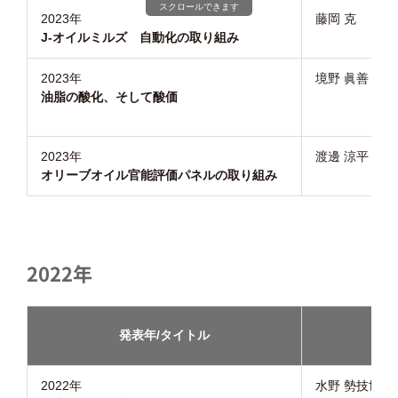
スクロールできます
2023年
藤岡 克
J-オイルミルズ 自動化の取り組み
2023年
境野 眞善
油脂の酸化、そして酸価
2023年
渡邊 涼平
オリーブオイル官能評価パネルの取り組み
2022年
発表年/タイトル
講演
2022年
水野 勢技世