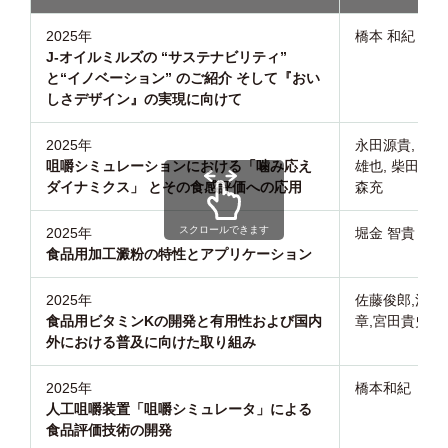
2025年
橋本 和紀
J-オイルミルズの “サステナビリティ”
と“イノベーション” のご紹介 そして『おい
しさデザイン
』の実現に向けて
2025年
永田源貴, 橋本
咀嚼シミュレーションにおける「噛み応え
雄也, 柴田曉秀,
ダイナミクス」 とその食感評価への応用
森充
スクロールできます
2025年
堀金 智貴
食品用加工澱粉の特性とアプリケーション
2025年
佐藤俊郎,河原
食品用ビタミンKの開発と有用性および国内
章,宮田貴史
外における普及に向けた取り組み
2025年
橋本和紀
人工咀嚼装置「咀嚼シミュレータ」による
食品評価技術の開発