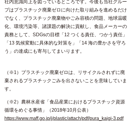
社内意識向上を図っているところです。今後も当社グルー
プはプラスチック廃棄ゼロに向けた取り組みを進めるだけ
でなく、プラスチック廃棄物やごみ容積の問題、地球温暖
化、環境汚染等、諸課題の解決に貢献し、食品メーカーの
責務として、SDGsの目標「12 つくる責任、つかう責任」
「13 気候変動に具体的な対策を」「14 海の豊かさを守ろ
う」の達成にも寄与してまいります。
（※1）プラスチック廃棄ゼロは、リサイクルされずに廃
棄されるプラスチックごみを出さないことを意味していま
す。
（※2）農林水産省「食品産業におけるプラスチック資源
循環をめぐる事情」（2018年10月公表）
https://www.maff.go.jp/j/plastic/attach/pdf/pura_kaigi-3.pdf