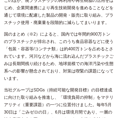
このほか、廃プラスチックの再利用や再生樹脂の活用をは
じめ、企業間連携により再生技術開発を進めることなどを
通じて環境に配慮した製品の開発・販売に取り組み、プラ
スチック使用・廃棄量を段階的に減らしてまいります。
国のまとめ（※2）によると、国内では年間約900万トン
のプラスチックが排出され、このうち食品容器などに使う
「包装・容器等/コンテナ類」は約400万トンを占めるとさ
れています。河川などから海に流れ込んだプラスチックご
みは長期間残り続けるため、地球規模での海洋汚染や生態
系への影響が懸念されており、対策は喫緊の課題になって
います。
当社グループはSDGs（持続可能な開発目標）の目標達成
に向けた取り組みを推進し、「環境負荷の抑制」をマテリ
アリティ（重要課題）の一つに位置付けました。毎年5月
30日は「ごみゼロの日」、6月は環境月間であり、一層の