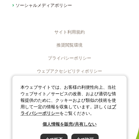
ソーシャルメディアポリシー
サイト利用規約
推奨閲覧環境
プライバシーポリシー
ウェブアクセシビリティポリシー
ディスクロージャーポリシー
本ウェブサイトでは、お客様の利便性向上、当社
ウェブサイト／サービスの改善、および適切な情
ソーシャルメディアポリシー
報提供のために、クッキーおよび類似の技術を使
用して一定の情報を収集しています。詳しくは
プ
サイトマップ
ライバシーポリシー
をご覧ください。
個人情報を販売/共有しない
©J-OIL MILLS, INC. All rights reserved.