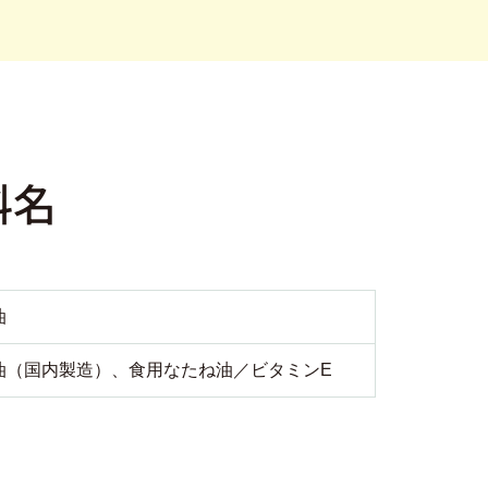
料名
油
油（国内製造）、食用なたね油／ビタミンE