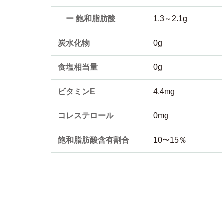
ー 飽和脂肪酸
1.3～2.1g
炭水化物
0g
食塩相当量
0g
ビタミンE
4.4mg
コレステロール
0mg
飽和脂肪酸含有割合
10〜15％