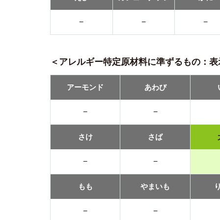
−
−
−
＜アレルギー特定原材料に準ずるもの：表
アーモンド
あわび
−
−
さけ
さば
−
−
もも
やまいも
−
−