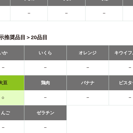
−
−
−
示推奨品目＞20品目
いか
いくら
オレンジ
キウイフ
−
−
−
−
大豆
鶏肉
バナナ
ピスタ
○
−
−
−
りんご
ゼラチン
−
−