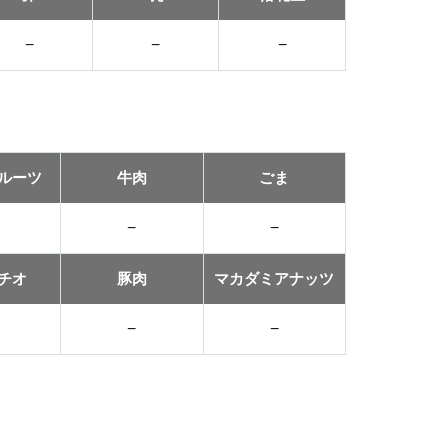
−
−
−
ルーツ
牛肉
ごま
−
−
チオ
豚肉
マカダミアナッツ
−
−