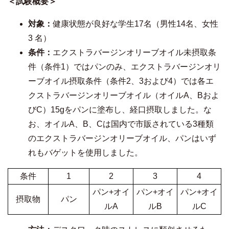
＜試験概要＞
対象：
健康状態が良好な学生17名（男性14名、女性
3 名）
条件：
エクストラバージンオリーブオイル未摂取条
件（条件1）ではパンのみ、エクストラバージンオリ
ーブオイル摂取条件（条件2、3および4）では各エ
クストラバージンオリーブオイル（オイルA、Bおよ
びC）15gをパンに塗布し、経口摂取しました。な
お、オイルA、B、Cは国内で市販されている3種類
のエクストラバージンオリーブオイル、パンはいず
れもバゲットを使用しました。
条件
1
2
3
4
パン+オイ
パン+オイ
パン+オイ
摂取物
パン
ルA
ルB
ルC