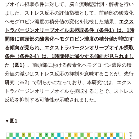
ブオイル摂取条件に対して、脳血流動態計測・解析を行い
ました。ストレス反応の評価指標として、前頭部の酸素化
ヘモグロビン濃度の積分値の変化を比較した結果、
エクス
トラバージンオリーブオイル未摂取条件（条件
1）は、1時
間後に前頭部の酸素化ヘモグロビン濃度の積分値が増加す
る傾向が見られ、エクストラバージンオリーブオイル摂取
条件（条件2-4）は、1時間後に減少する傾向が見られまし
た（図1）。
前頭部における酸素化ヘモグロビン濃度の積
分値の減少はストレス反応の抑制を意味することが、先行
研究（※2）で明らかになっており、本研究では、エクス
トラバージンオリーブオイルを摂取することで、ストレス
反応を抑制する可能性が示唆されました。
▼図1