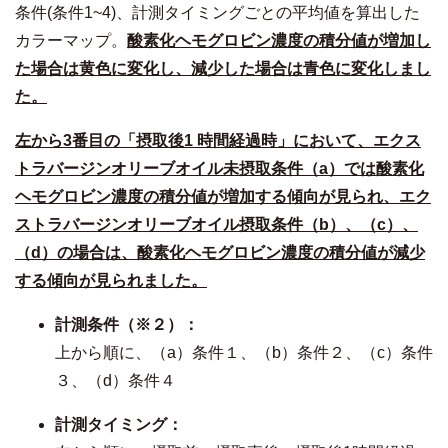
条件(条件1~4)、計測タイミングごとの平均値を算出した
カラーマップ。
酸素化ヘモグロビン濃度の積分値が増加し
た場合は黄色に変化し、減少した場合は青色に変化しまし
た。
左から
3
番目の「摂取後
1
時間経過時」において、エクス
トラバージンオリーブオイル未摂取条件（
a
）では酸素化
ヘモグロビン濃度の積分値が増加する傾向が見られ、エク
ストラバージンオリーブオイル摂取条件（
b
）、（
c
）、
（
d
）の場合は、酸素化ヘモグロビン濃度の積分値が減少
する傾向が見られました。
計測条件（※２）：
上から順に、（a）条件１、（b）条件２、（c）条件
３、（d）条件４
計測タイミング：