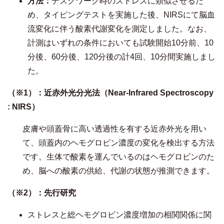
方法：
デスクワーク時のストレスに類似させるた
め、タイピングテストを実施した後、NIRSにて脳血
流変化に伴う酸素代謝変化を測定しました。なお、
計測はいずれの条件においても試験開始10分前、10
分後、60分後、120分後の計4回、10分間実施しまし
た。
（※
1
）：近赤外光分光法（
Near-Infrared Spectroscopy
: NIRS
）
皮膚や頭蓋骨に高い透過性を有する近赤外光を用い
て、頭蓋内のヘモグロビン濃度の変化を検出する方法
です。生体で酸素を運んでいるのはヘモグロビンのた
め、脳への酸素の供給、代謝の状態が推測できます。
（※
2
）：先行研究
ストレスと総ヘモグロビン濃度増加の相関関係に関