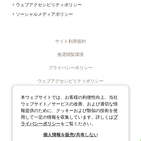
ウェブアクセシビリティポリシー
ソーシャルメディアポリシー
サイト利用規約
推奨閲覧環境
プライバシーポリシー
ウェブアクセシビリティポリシー
ディスクロージャーポリシー
本ウェブサイトでは、お客様の利便性向上、当社
ウェブサイト／サービスの改善、および適切な情
ソーシャルメディアポリシー
報提供のために、クッキーおよび類似の技術を使
用して一定の情報を収集しています。詳しくは
プ
サイトマップ
ライバシーポリシー
をご覧ください。
個人情報を販売/共有しない
©J-OIL MILLS, INC. All rights reserved.