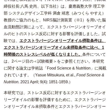
締役社長:八馬 史尚、以下当社）は、慶應義塾大学 理工学
部 システムデザイン工学科 満倉 靖恵（みつくら やすえ）
教授のご協力のもと、NIRS脳計測装置（※1）を用いた脳
血流動態計測によって、エクストラバージンオリーブオイ
ルのヒトのストレス反応に対する影響を評価しました。試
験では、
エクストラバージンオリーブオイル摂取条件は、
エクストラバージンオリーブオイル未摂取条件に比べ、
1
時間後のストレスレベルが低くなりました。
条件について
は、2ページ目の＜試験概要＞をご参照ください。本研究
に関する論文は学術誌「Food Science & Nutrition」に掲載
されています。（Yasue Mitsukura, et al.,
Food Science &
Nutrition.
2021 April; 9(4): 1851-1859.）
本研究では、ストレス反応に対するエクストラバージンオ
リーブオイルの影響を評価するために、エクストラバージ
ンオリーブオイル未摂取条件とエクストラバージンオリー