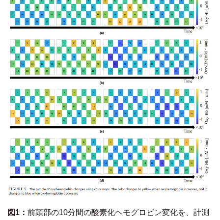
図
1
：
前頭部の10分間の酸素化ヘモグロビン変化を、計測