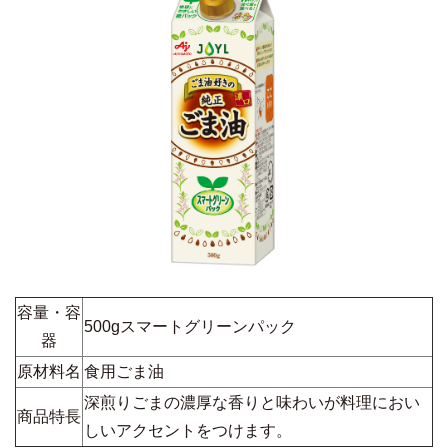
容量・容
500gスマートグリーンパック
器
原材料名
食用ごま油
深煎りごまの濃厚な香りと味わいが料理におい
商品特長
しいアクセントをつけます。