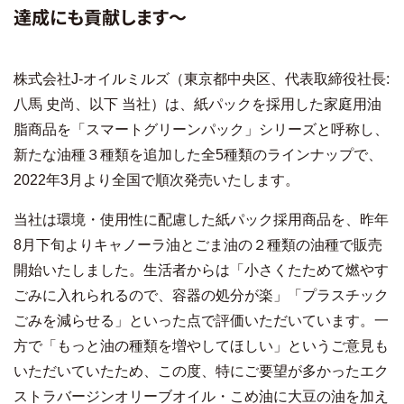
達成にも貢献します～
株式会社
J-
オイルミルズ（東京都中央区、代表取締役社長
:
八馬 史尚、以下 当社）は、紙パックを採用した家庭用油
脂商品を「スマートグリーンパック」シリーズと呼称し、
新たな油種３種類を追加した全
5
種類のラインナップで、
2022
年
3
月より全国で順次発売いたします。
当社は環境・使用性に配慮した紙パック採用商品を、昨年
8
月下旬よりキャノーラ油とごま油の２種類の油種で販売
開始いたしました。生活者からは「小さくたためて燃やす
ごみに入れられるので、容器の処分が楽」「プラスチック
ごみを減らせる」といった点で評価いただいています。一
方で「もっと油の種類を増やしてほしい」というご意見も
いただいていたため、この度、特にご要望が多かったエク
ストラバージンオリーブオイル・こめ油に大豆の油を加え