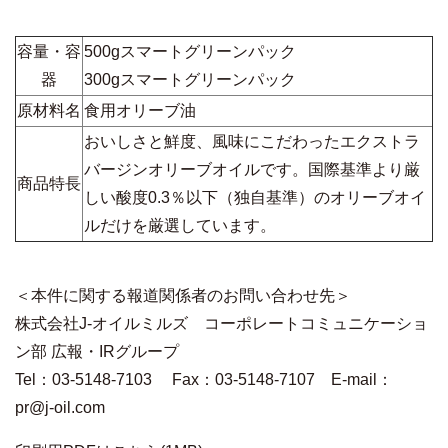
容量・容
500gスマートグリーンパック
器
300gスマートグリーンパック
原材料名
食用オリーブ油
おいしさと鮮度、風味にこだわったエクストラ
バージンオリーブオイルです。国際基準より厳
商品特長
しい酸度
0.3
％以下（独自基準）のオリーブオイ
ルだけを厳選しています。
＜本件に関する報道関係者のお問い合わせ先＞
株式会社
J-
オイルミルズ コーポレートコミュニケーショ
ン部 広報・
IR
グループ
Tel：
03-5148-7103
Fax
：
03-5148-7107
E-mail
：
pr@j-oil.com