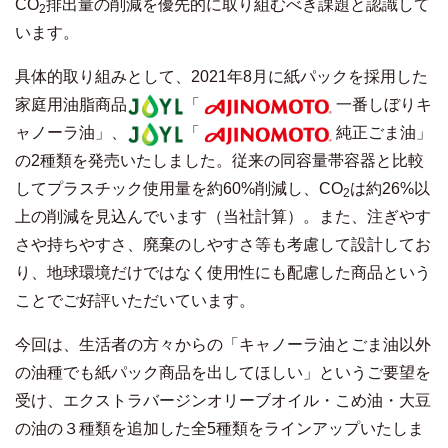
CO
排出量の削減を優先的に取り組むべき課題と認識して
2
います。
具体的取り組みとして、
2021
年
8
月に紙パックを採用した
家庭用油脂商品
「
一番しぼりキ
ャノーラ油」、
「
純正ごま油」
の
2
種類を発売いたしました。従来の同容量帯容器と比較
してプラスチック使用量を約
60%
削減し、
CO
は約
26%
以
2
上の削減を見込んでいます（当社計算）。また、注ぎやす
さや持ちやすさ、廃棄のしやすさ等も考慮して設計してお
り、地球環境だけではなく使用性にも配慮した商品という
ことでご好評いただいています。
今回は、生活者の方々からの「キャノーラ油とごま油以外
の油種でも紙パック商品を出してほしい」というご要望を
受け、エクストラバージンオリーブオイル・こめ油・大豆
の油の３種類を追加した全
5
種類をラインアップいたしま