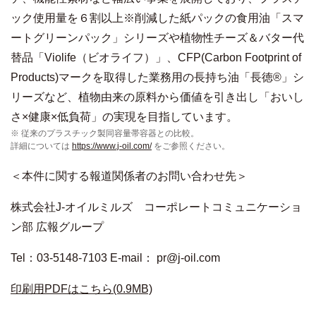
ック使用量を６割以上※削減した紙パックの食用油「スマ
ートグリーンパック」シリーズや植物性チーズ＆バター代
替品「Violife（ビオライフ）」、CFP(Carbon Footprint of
Products)マークを取得した業務用の長持ち油「長徳®」シ
リーズなど、植物由来の原料から価値を引き出し「おいし
さ×健康×低負荷」の実現を目指しています。
※ 従来のプラスチック製同容量帯容器との比較。
詳細については
https://www.j-oil.com/
をご参照ください。
＜本件に関する報道関係者のお問い合わせ先＞
株式会社
J-
オイルミルズ コーポレートコミュニケーショ
ン部 広報グループ
Tel：
03-5148-7103 E-mail
：
pr@j-oil.com
印刷用PDFはこちら(0.9MB)