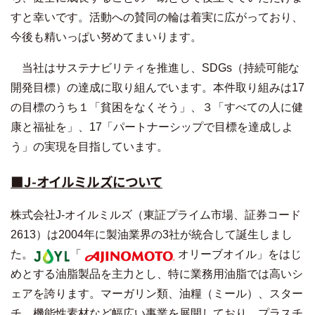
すと幸いです。活動への賛同の輪は着実に広がっており、
今後も精いっぱい努めてまいります。
当社はサステナビリティを推進し、SDGs（持続可能な
開発目標）の達成に取り組んでいます。本件取り組みは17
の目標のうち１「貧困をなくそう」、３「すべての人に健
康と福祉を」、17「パートナーシップで目標を達成しよ
う」の実現を目指しています。
■J-オイルミルズについて
株式会社J-オイルミルズ（東証プライム市場、証券コード
2613）は2004年に製油業界の3社が統合して誕生しまし
た。
「
オリーブオイル」をはじ
めとする油脂製品を主力とし、特に業務用油脂では高いシ
ェアを誇ります。マーガリン類、油糧（ミール）、スター
チ、機能性素材など幅広い事業を展開しており、プラスチ