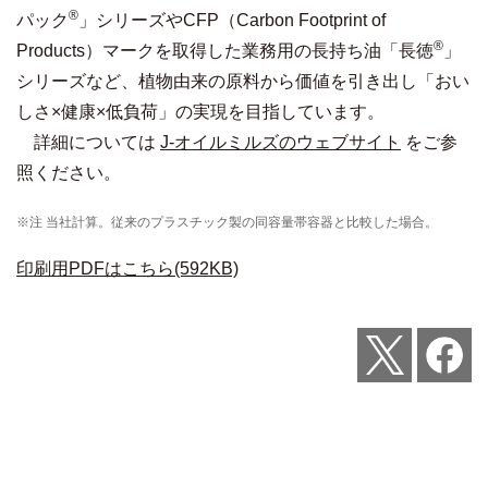
®
パック
」シリーズやCFP（Carbon Footprint of
®
Products）マークを取得した業務用の長持ち油「長徳
」
シリーズなど、植物由来の原料から価値を引き出し「おい
しさ×健康×低負荷」の実現を目指しています。
詳細については
J-オイルミルズのウェブサイト
をご参
照ください。
※注 当社計算。従来のプラスチック製の同容量帯容器と比較した場合。
印刷用PDFはこちら(592KB)
Post
Share