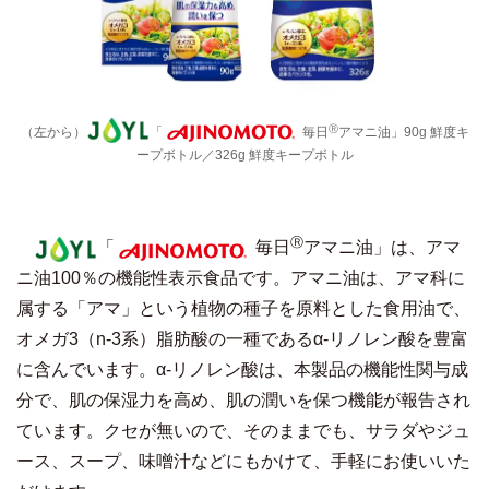
Ⓡ
（左から）
「
毎日
アマニ油」90g 鮮度キ
ープボトル／326g 鮮度キープボトル
Ⓡ
「
毎日
アマニ油」は、アマ
ニ油100％の機能性表示食品です。アマニ油は、アマ科に
属する「アマ」という植物の種子を原料とした食用油で、
オメガ3（n-3系）脂肪酸の一種であるα-リノレン酸を豊富
に含んでいます。α-リノレン酸は、本製品の機能性関与成
分で、肌の保湿力を高め、肌の潤いを保つ機能が報告され
ています。クセが無いので、そのままでも、サラダやジュ
ース、スープ、味噌汁などにもかけて、手軽にお使いいた