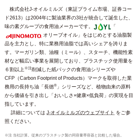
株式会社J-オイルミルズ（東証プライム市場、証券コー
ド2613）は2004年に製油業界の3社が統合して誕生した、
味の素グループの食用油メーカーです。
「
オリーブオイル」をはじめとする油脂製
品を主力とし、特に業務用油脂では高いシェアを誇りま
す。マーガリン類、油糧（ミール）、スターチ、機能性素
材など幅広い事業を展開しており、プラスチック使用量を
※注
６割以上
削減した紙パックの食用油シリーズや
CFP（Carbon Footprint of Products）マークを取得した業
®
務用の長持ち油「長徳
」シリーズなど、植物由来の原料
から価値を引き出し「おいしさ×健康×低負荷」の実現を目
指しています。
詳細については
J-オイルミルズのウェブサイト
をご参
照ください。
※注 当社計算。従来のプラスチック製の同容量帯容器と比較した場合。