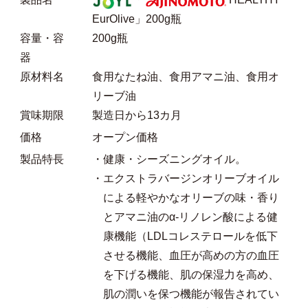
EurOlive」200g瓶
容量・容
200g瓶
器
原材料名
食用なたね油、食用アマニ油、食用オ
リーブ油
賞味期限
製造日から13カ月
価格
オープン価格
製品特長
・健康・シーズニングオイル。
・エクストラバージンオリーブオイル
による軽やかなオリーブの味・香り
とアマニ油のα-リノレン酸による健
康機能（LDLコレステロールを低下
させる機能、血圧が高めの方の血圧
を下げる機能、肌の保湿力を高め、
肌の潤いを保つ機能が報告されてい