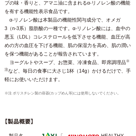
ブの味・香りと、アマニ油に含まれるα‐リノレン酸の機能
を有する機能性表示食品です。
α‐リノレン酸は本製品の機能性関与成分で、オメガ
3（n-3系）脂肪酸の一種です。α‐リノレン酸には、血中の
悪玉（LDL）コレステロールを低下させる機能、血圧が高
めの方の血圧を下げる機能、肌の保湿力を高め、肌の潤い
を保つ機能があることが報告されています。
※
ヨーグルトやスープ、お惣菜、冷凍食品、即席調理品
注
など、毎日の食事に大さじ1杯（14g）かけるだけで、手
軽にお使いいただけます。
※注 ポリスチレン製の容器(カップめん等)には使用しないでください。
【製品概要】
製品名
「
HEALTHY