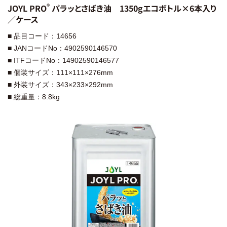
®︎
JOYL PRO
パラッとさばき油 1350gエコボトル×6本入り
／ケース
■ 品目コード：14656
■ JANコードNo：4902590146570
■ ITFコードNo：14902590146577
■ 個装サイズ：111×111×276mm
■ 外装サイズ：343×233×292mm
■ 総重量：8.8kg