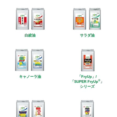
白絞油
サラダ油
キャノーラ油
「FryUp」/
®︎
「SUPER FryUp
」
シリーズ