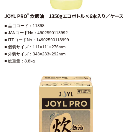
®︎
JOYL PRO
炊飯油 1350gエコボトル×6本入り／ケース
■ 品目コード：11398
■ JANコードNo：4902590113992
■ ITFコードNo：14902590113999
■ 個装サイズ：111×111×276mm
■ 外装サイズ：343×233×292mm
■ 総重量：8.8kg