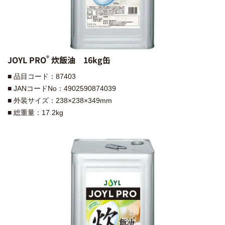
®︎
JOYL PRO
炊飯油 16kg缶
■ 品目コード：87403
■ JANコードNo：4902590874039
■ 外装サイズ：238×238×349mm
■ 総重量：17.2kg