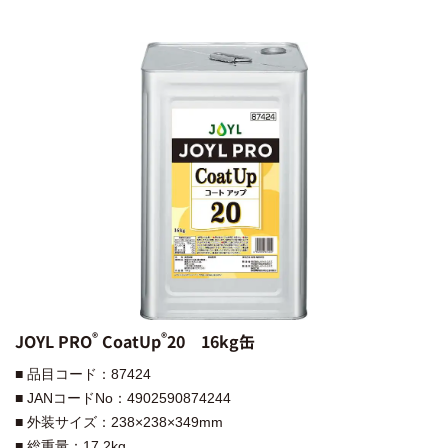
®︎
®︎
JOYL PRO
CoatUp
20 16kg缶
■ 品目コード：87424
■ JANコードNo：4902590874244
■ 外装サイズ：238×238×349mm
■ 総重量：17.2kg