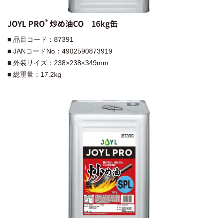
®︎
JOYL PRO
炒め油CO 16kg缶
■ 品目コード：87391
■ JANコードNo：4902590873919
■ 外装サイズ：238×238×349mm
■ 総重量：17.2kg