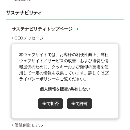
サステナビリティ
サステナビリティトップページ
CEOメッセージ
マテリアリティ
本ウェブサイトでは、お客様の利便性向上、当社
サステナビリティ推進体制
ウェブサイト／サービスの改善、および適切な情
環境
報提供のために、クッキーおよび類似の技術を使
用して一定の情報を収集しています。詳しくは
プ
社会
ライバシーポリシー
をご覧ください。
ガバナンス
個人情報を販売/共有しない
事業活動を通じた社会課題の解決
サプライチェーンマネジメント
全て拒否
全て許可
社会貢献活動
ステークホルダーとの対話
価値創造モデル