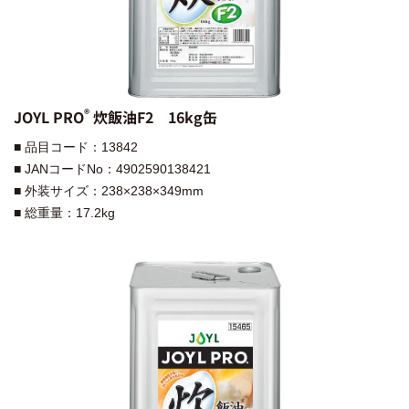
®︎
JOYL PRO
炊飯油F2 16kg缶
■ 品目コード：13842
■ JANコードNo：4902590138421
■ 外装サイズ：238×238×349mm
■ 総重量：17.2kg