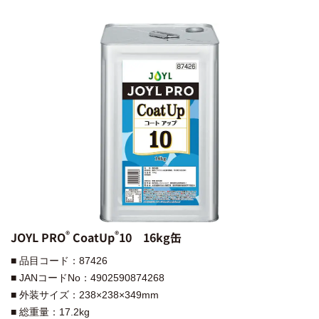
®︎
®︎
JOYL PRO
CoatUp
10 16kg缶
■ 品目コード：87426
■ JANコードNo：4902590874268
■ 外装サイズ：238×238×349mm
■ 総重量：17.2kg