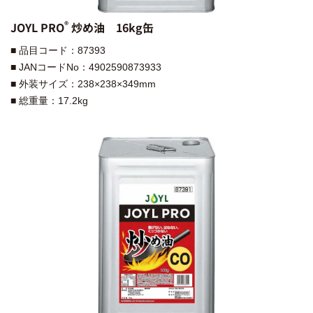
®︎
JOYL PRO
炒め油 16kg缶
■ 品目コード：87393
■ JANコードNo：4902590873933
■ 外装サイズ：238×238×349mm
■ 総重量：17.2kg