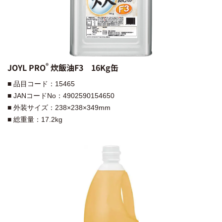
®︎
JOYL PRO
炊飯油F3 16Kg缶
■ 品目コード：15465
■ JANコードNo：4902590154650
■ 外装サイズ：238×238×349mm
■ 総重量：17.2kg