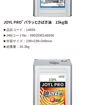
®︎
JOYL PRO
パラッとさばき油 15kg缶
■ 品目コード：14655
■ JANコードNo：4902590146556
■ 外装サイズ：238×238×349mm
■ 総重量：16.3kg