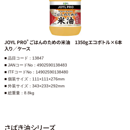
®︎
JOYL PRO
ごはんのための米油 1350gエコボトル×6本
入り／ケース
■ 品目コード：13847
■ JANコードNo：4902590138483
■ ITFコードNo：14902590138480
■ 個装サイズ：111×111×276mm
■ 外装サイズ：343×233×292mm
■ 総重量：8.8kg
さばき油シリーズ