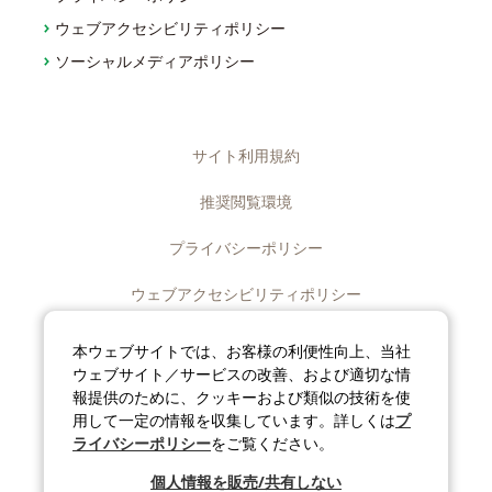
ウェブアクセシビリティポリシー
ソーシャルメディアポリシー
サイト利用規約
推奨閲覧環境
プライバシーポリシー
ウェブアクセシビリティポリシー
ディスクロージャーポリシー
本ウェブサイトでは、お客様の利便性向上、当社
ウェブサイト／サービスの改善、および適切な情
ソーシャルメディアポリシー
報提供のために、クッキーおよび類似の技術を使
用して一定の情報を収集しています。詳しくは
プ
サイトマップ
ライバシーポリシー
をご覧ください。
個人情報を販売/共有しない
©J-OIL MILLS, INC. All rights reserved.