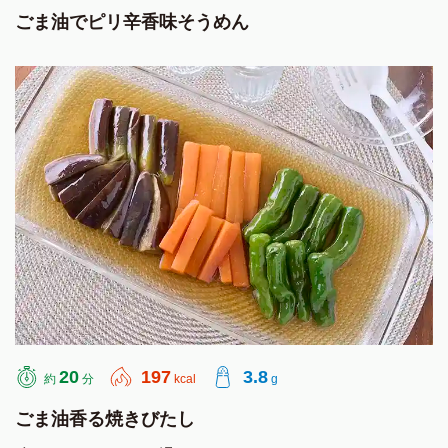
ごま油でピリ辛香味そうめん
20
197
3.8
約
分
kcal
g
ごま油香る焼きびたし