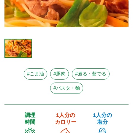
#ごま油
#豚肉
#煮る・茹でる
#パスタ・麺
調理
1人分の
1人分の
時間
カロリー
塩分