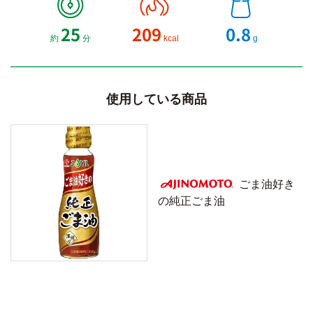
25
209
0.8
約
分
kcal
g
使用している商品
ごま油好き
の純正ごま油
AJINOMOTO