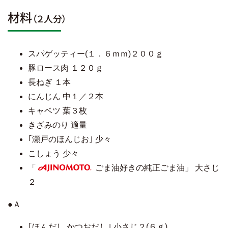
材料
（２人分）
スパゲッティー(１．６ｍｍ)２００ｇ
豚ロース肉 １２０ｇ
長ねぎ １本
にんじん 中１／２本
キャベツ 葉３枚
きざみのり 適量
｢瀬戸のほんじお｣ 少々
こしょう 少々
「
ごま油好きの純正ごま油」 大さじ
AJINOMOTO
２
●Ａ
｢ほんだし かつおだし｣ 小さじ２(６ｇ)