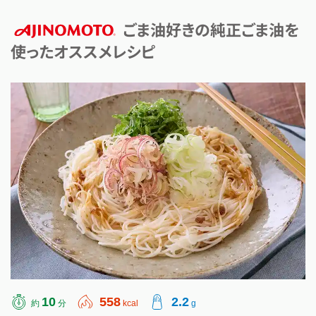
ごま油好きの純正ごま油を
使ったオススメレシピ
AJINOMOTO
10
558
2.2
約
分
kcal
g