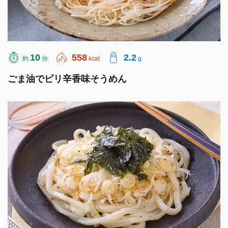
10
558
2.2
約
分
kcal
g
ごま油でピリ辛香味そうめん