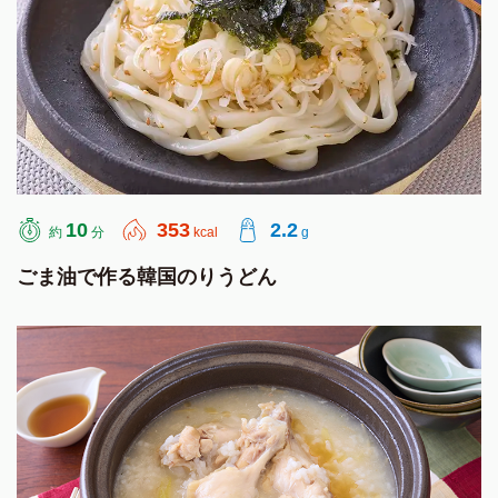
10
353
2.2
約
分
kcal
g
ごま油で作る韓国のりうどん