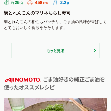
25
458
2.2
約
分
kcal
g
鯛とれんこんのマリネちらし寿司
鯛とれんこんの相性もバッチリ、ごま油の風味が香ばしく
とてもおいしく食欲をそそります。
もっと見る
ごま油好きの純正ごま油を
使ったオススメレシピ
AJINOMOTO