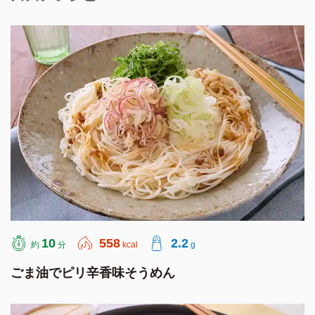
10
558
2.2
約
分
kcal
g
ごま油でピリ辛香味そうめん