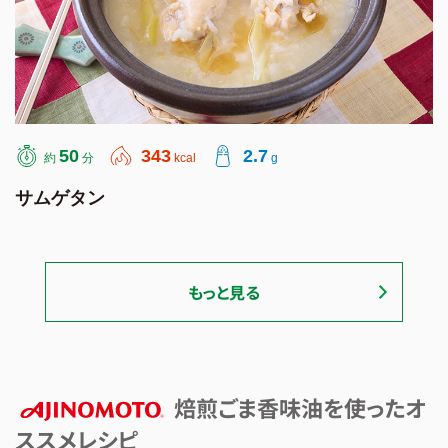
50
343
2.7
約
分
kcal
g
サムゲタン
もっと見る
焙煎ごま香味油を使ったオ
ススメレシピ
AJINOMOTO