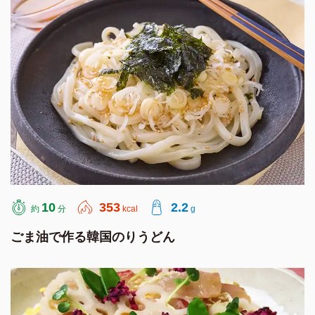
10
353
2.2
約
分
kcal
g
ごま油で作る韓国のりうどん