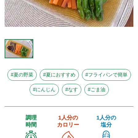
#夏の野菜
#夏におすすめ
#フライパンで簡単
#にんじん
#なす
#ごま油
調理
1人分の
1人分の
時間
カロリー
塩分