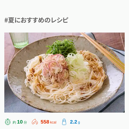
#夏におすすめのレシピ
10
558
2.2
約
分
kcal
g