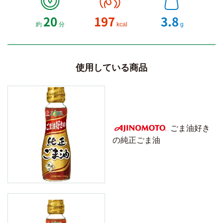
20
197
3.8
約
分
kcal
g
使用している商品
ごま油好き
の純正ごま油
AJINOMOTO