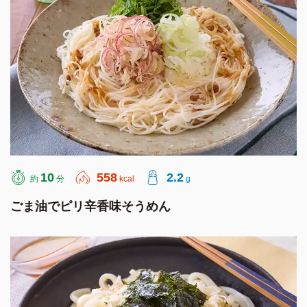
10
558
2.2
約
分
kcal
g
ごま油でピリ辛香味そうめん