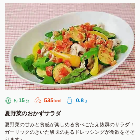
15
535
0.8
約
分
kcal
g
夏野菜のおかずサラダ
夏野菜の甘みと食感が楽しめる食べごたえ抜群のサラダ！
ガーリックのきいた酸味のあるドレッシングが食欲をそそ
ります♪