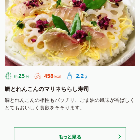
25
458
2.2
約
分
kcal
g
鯛とれんこんのマリネちらし寿司
鯛とれんこんの相性もバッチリ、ごま油の風味が香ばしく
とてもおいしく食欲をそそります。
もっと見る