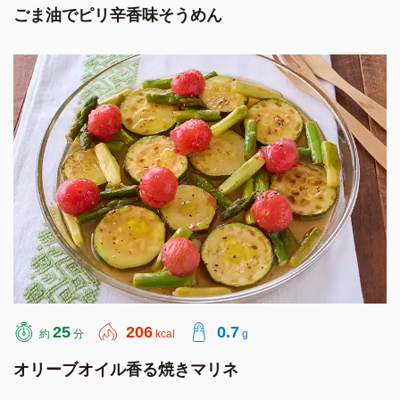
ごま油でピリ辛香味そうめん
25
206
0.7
約
分
kcal
g
オリーブオイル香る焼きマリネ