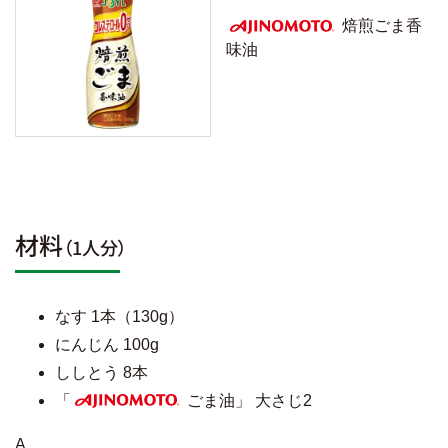
焙煎ごま香
味油
AJINOMOTO
材料
（1人分）
なす 1本（130g）
にんじん 100g
ししとう 8本
「
ごま油」 大さじ2
AJINOMOTO
A