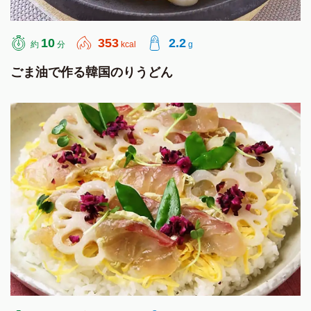
10
353
2.2
約
分
kcal
g
ごま油で作る韓国のりうどん