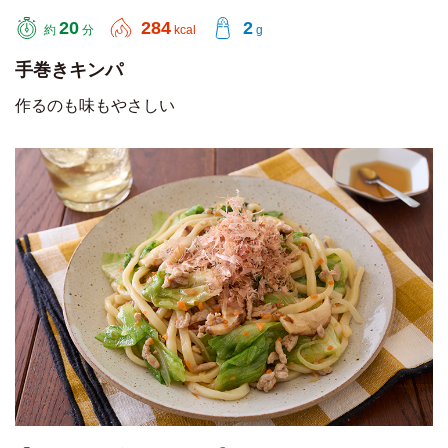
20
284
2
約
分
kcal
g
手巻きキンパ
作るのも味もやさしい