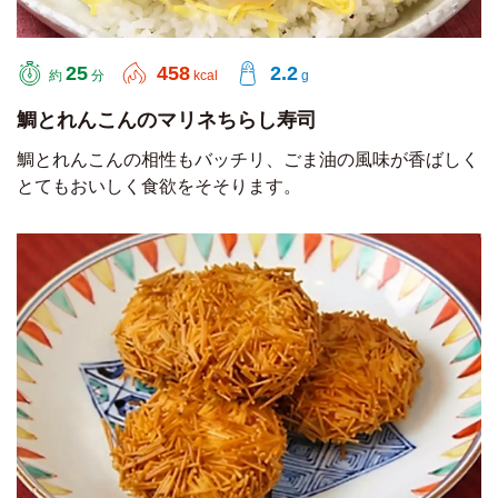
25
458
2.2
約
分
kcal
g
鯛とれんこんのマリネちらし寿司
鯛とれんこんの相性もバッチリ、ごま油の風味が香ばしく
とてもおいしく食欲をそそります。