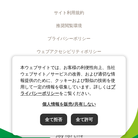
サイト利用規約
推奨閲覧環境
プライバシーポリシー
ウェブアクセシビリティポリシー
ディスクロージャーポリシー
本ウェブサイトでは、お客様の利便性向上、当社
ウェブサイト／サービスの改善、および適切な情
ソーシャルメディアポリシー
報提供のために、クッキーおよび類似の技術を使
用して一定の情報を収集しています。詳しくは
プ
サイトマップ
ライバシーポリシー
をご覧ください。
個人情報を販売/共有しない
©J-OIL MILLS, INC. All rights reserved.
全て拒否
全て許可