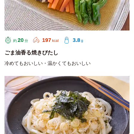
20
197
3.8
約
分
kcal
g
ごま油香る焼きびたし
冷めてもおいしい・温かくてもおいしい