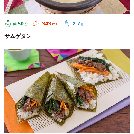
50
343
2.7
約
分
kcal
g
サムゲタン