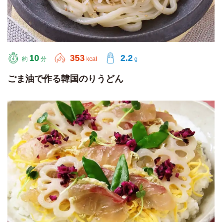
10
353
2.2
約
分
kcal
g
ごま油で作る韓国のりうどん