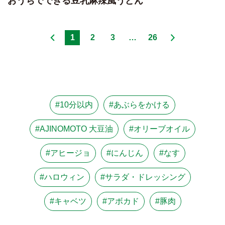
おうちでできる豆乳麻辣風うどん
1
2
3
…
26
#10分以内
#あぶらをかける
#AJINOMOTO 大豆油
#オリーブオイル
#アヒージョ
#にんじん
#なす
#ハロウィン
#サラダ・ドレッシング
#キャベツ
#アボカド
#豚肉