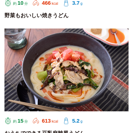
10
466
3.7
約
分
kcal
g
野菜もおいしい焼きうどん
15
613
5.2
約
分
kcal
g