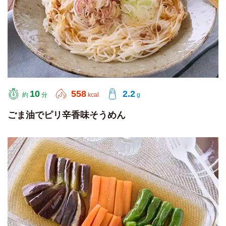
10
558
2.2
約
分
kcal
g
ごま油でピリ辛香味そうめん