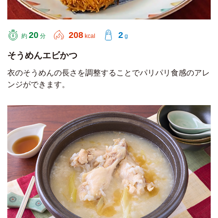
20
208
2
約
分
kcal
g
そうめんエビかつ
衣のそうめんの長さを調整することでパリパリ食感のアレ
ンジができます。