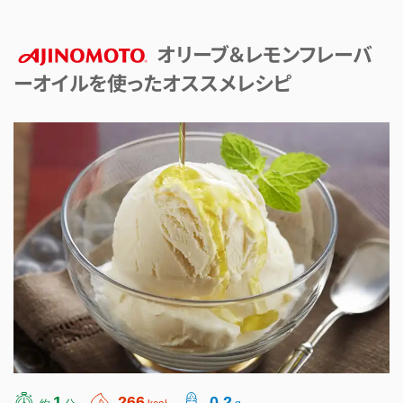
オリーブ＆レモンフレーバ
ーオイルを使ったオススメレシピ
AJINOMOTO
1
266
0.2