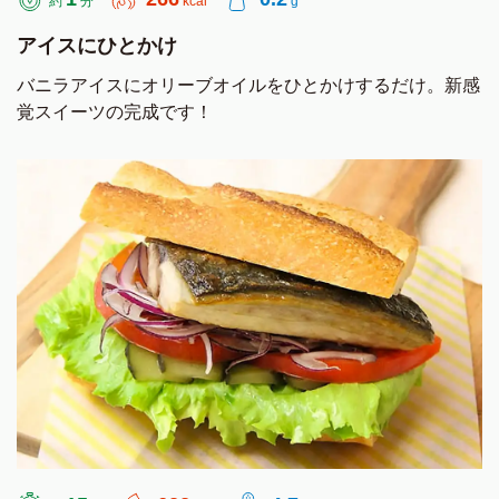
約
分
kcal
g
アイスにひとかけ
バニラアイスにオリーブオイルをひとかけするだけ。新感
覚スイーツの完成です！