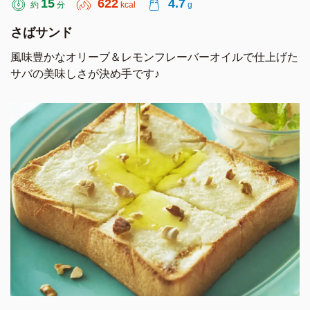
15
622
4.7
約
分
kcal
g
さばサンド
風味豊かなオリーブ＆レモンフレーバーオイルで仕上げた
サバの美味しさが決め手です♪