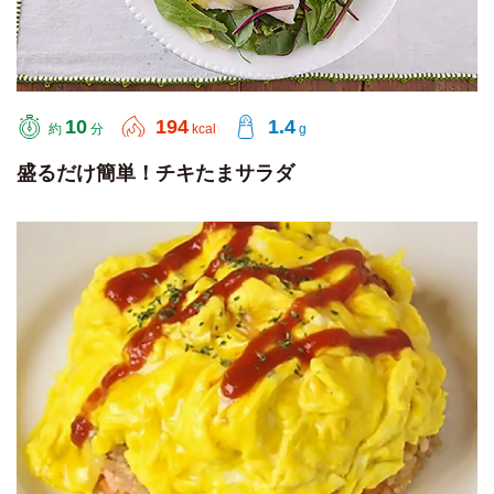
10
194
1.4
約
分
kcal
g
盛るだけ簡単！チキたまサラダ