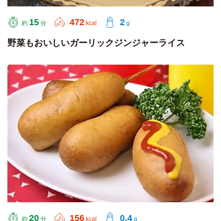
15
472
2
約
分
kcal
g
野菜もおいしいガーリックジンジャーライス
20
156
0.4
約
分
kcal
g