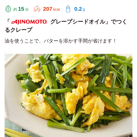
15
207
0.2
約
分
kcal
g
「
グレープシードオイル」でつく
るクレープ
AJINOMOTO
油を使うことで、バターを溶かす手間が省けます！