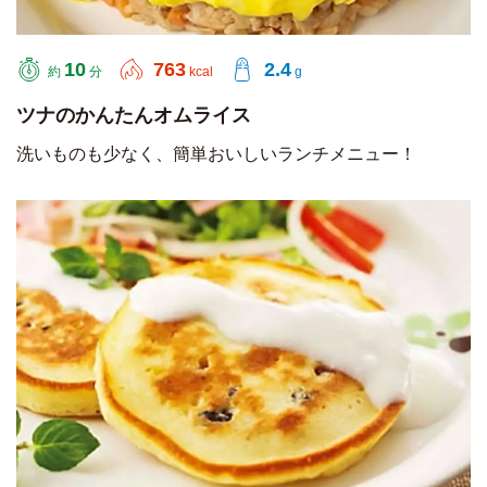
10
763
2.4
約
分
kcal
g
ツナのかんたんオムライス
洗いものも少なく、簡単おいしいランチメニュー！