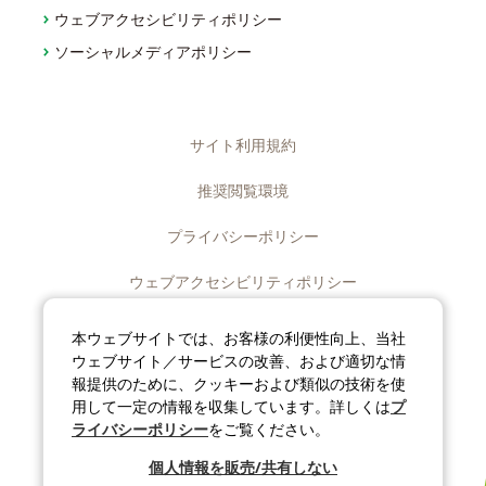
ウェブアクセシビリティポリシー
ソーシャルメディアポリシー
サイト利用規約
推奨閲覧環境
プライバシーポリシー
ウェブアクセシビリティポリシー
ディスクロージャーポリシー
本ウェブサイトでは、お客様の利便性向上、当社
ウェブサイト／サービスの改善、および適切な情
ソーシャルメディアポリシー
報提供のために、クッキーおよび類似の技術を使
用して一定の情報を収集しています。詳しくは
プ
サイトマップ
ライバシーポリシー
をご覧ください。
個人情報を販売/共有しない
©J-OIL MILLS, INC. All rights reserved.