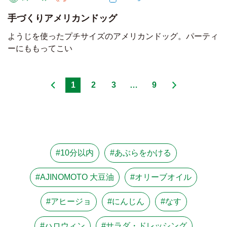
手づくりアメリカンドッグ
ようじを使ったプチサイズのアメリカンドッグ。パーティ
ーにももってこい
1
2
3
…
9
#10分以内
#あぶらをかける
#AJINOMOTO 大豆油
#オリーブオイル
#アヒージョ
#にんじん
#なす
#ハロウィン
#サラダ・ドレッシング