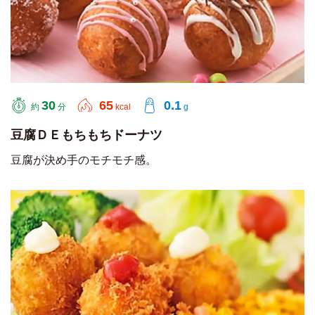
30
65
0.1
約
分
kcal
g
豆腐ＤＥもちもちドーナツ
豆腐が決め手のモチモチ感。