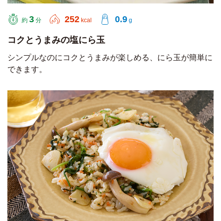
3
252
0.9
約
分
kcal
g
コクとうまみの塩にら玉
シンプルなのにコクとうまみが楽しめる、にら玉が簡単に
できます。