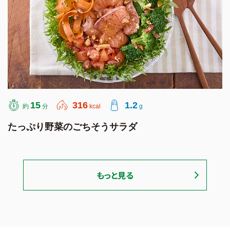
15
316
1.2
約
分
kcal
g
たっぷり野菜のごちそうサラダ
もっと見る