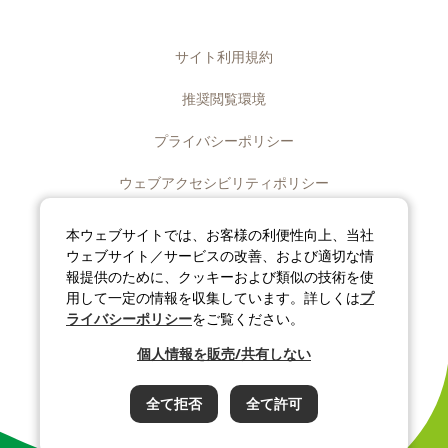
サイト利用規約
推奨閲覧環境
プライバシーポリシー
ウェブアクセシビリティポリシー
ディスクロージャーポリシー
本ウェブサイトでは、お客様の利便性向上、当社
ウェブサイト／サービスの改善、および適切な情
ソーシャルメディアポリシー
報提供のために、クッキーおよび類似の技術を使
用して一定の情報を収集しています。詳しくは
プ
サイトマップ
ライバシーポリシー
をご覧ください。
個人情報を販売/共有しない
©J-OIL MILLS, INC. All rights reserved.
全て拒否
全て許可