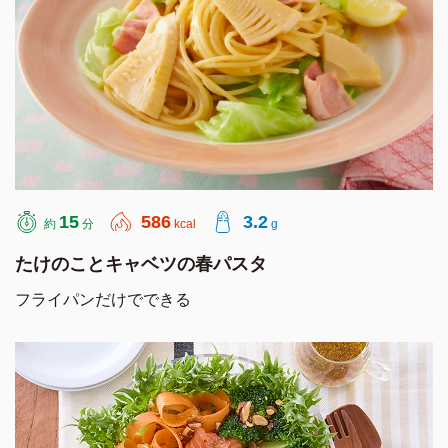
15
586
3.2
約
分
kcal
g
たけのことキャベツの春パスタ
フライパンだけでできる