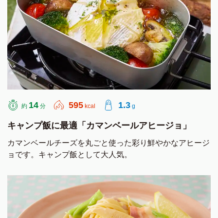
14
595
1.3
約
分
kcal
g
キャンプ飯に最適「カマンベールアヒージョ」
カマンベールチーズを丸ごと使った彩り鮮やかなアヒージ
ョです。キャンプ飯として大人気。