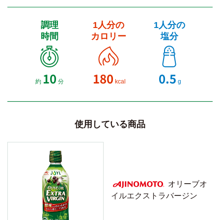
調理
1人分の
1人分の
時間
カロリー
塩分
10
180
0.5
約
分
kcal
g
使用している商品
オリーブオ
イルエクストラバージン
AJINOMOTO