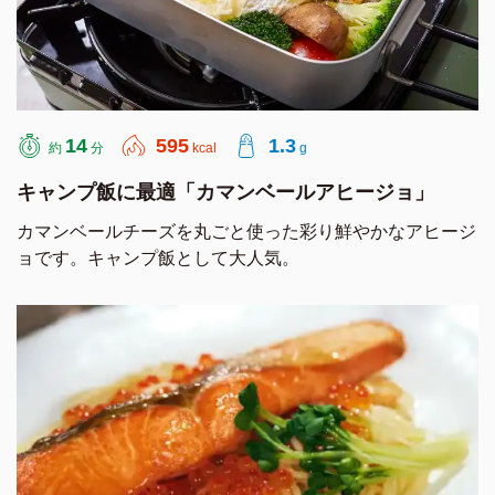
14
595
1.3
約
分
kcal
g
キャンプ飯に最適「カマンベールアヒージョ」
カマンベールチーズを丸ごと使った彩り鮮やかなアヒージ
ョです。キャンプ飯として大人気。