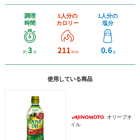
調理
1人分の
1人分の
時間
カロリー
塩分
3
211
0.6
約
分
kcal
g
使用している商品
オリーブオ
イル
AJINOMOTO