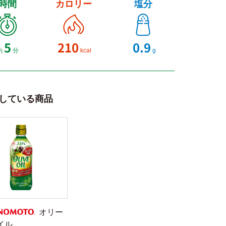
時間
カロリー
塩分
5
210
0.9
約
分
kcal
g
している商品
オリー
イル
NOMOTO