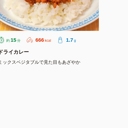
15
666
1.7
約
分
kcal
g
ドライカレー
ミックスベジタブルで見た目もあざやか