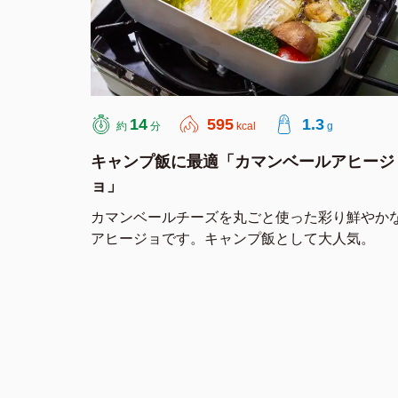
14
595
1.3
約
分
kcal
g
キャンプ飯に最適「カマンベールアヒージ
ョ」
カマンベールチーズを丸ごと使った彩り鮮やか
アヒージョです。キャンプ飯として大人気。