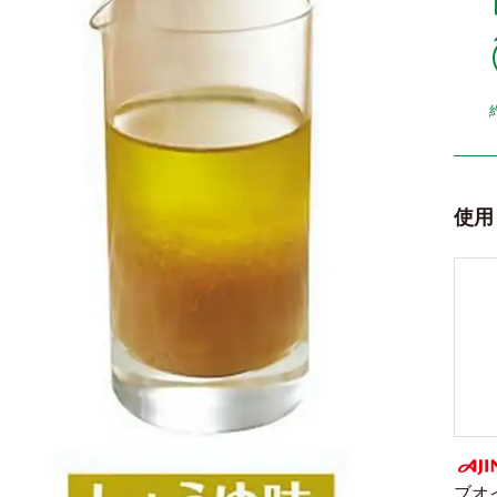
使用
ブオ
AJI