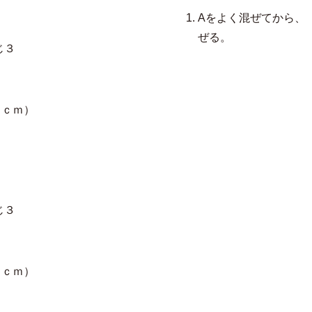
Aをよく混ぜてから、
ぜる。
じ３
８ｃｍ）
じ３
８ｃｍ）