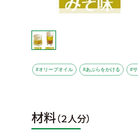
#オリーブオイル
#あぶらをかける
#
材料
（２人分）