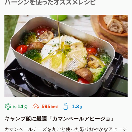
バージンを使ったオススメレシピ
AJINOMOTO
14
595
1.3
約
分
kcal
g
キャンプ飯に最適「カマンベールアヒージョ」
カマンベールチーズを丸ごと使った彩り鮮やかなアヒージ