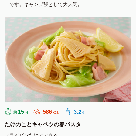
ョです。キャンプ飯として大人気。
15
586
3.2
約
分
kcal
g
たけのことキャベツの春パスタ
フライパンだけでできる