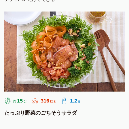
15
316
1.2
約
分
kcal
g
たっぷり野菜のごちそうサラダ