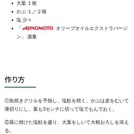
大葉 １枚
かぶ １／２個
塩 少々
「
オリーブオイルエクストラバージ
AJINOMOTO
ン」 適量
作り方
①魚焼きグリルを予熱し、塩鮭を焼く。かぶは皮をむいて
薄切りにし、葉も3センチに切って塩でもんでおく。
②器に焼けた塩鮭を盛り、大葉をしいて大根おろしを添え
る。