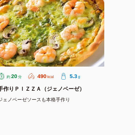
20
490
5.3
約
分
kcal
g
手作りＰＩＺＺＡ（ジェノベーゼ）
ジェノベーゼソースも本格手作り