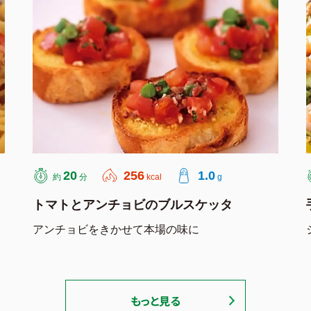
20
256
1.0
約
分
kcal
g
トマトとアンチョビのブルスケッタ
アンチョビをきかせて本場の味に
もっと見る