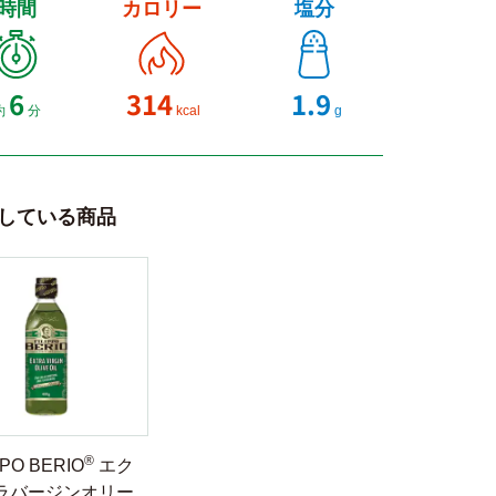
時間
カロリー
塩分
6
314
1.9
約
分
kcal
g
している商品
®
PPO BERIO
エク
ラバージンオリー