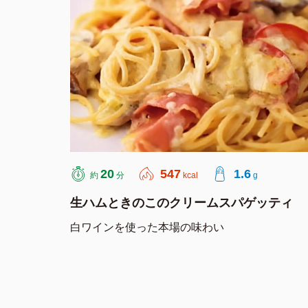
20
547
1.6
約
分
kcal
g
生ハムときのこのクリームスパゲッティ
白ワインを使った本場の味わい