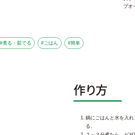
ブオ
#煮る・茹でる
#ごはん
#簡単
作り方
鍋にごはんと水を入れ
る。
２～３分煮たら、ピザ