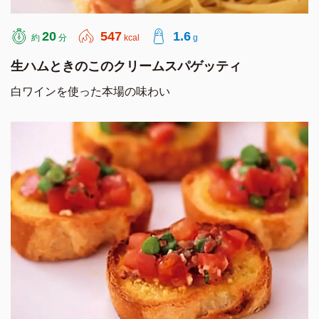
20
547
1.6
約
分
kcal
g
生ハムときのこのクリームスパゲッティ
白ワインを使った本場の味わい