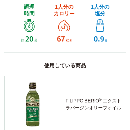
調理
1人分の
1人分の
時間
カロリー
塩分
20
67
0.9
約
分
kcal
g
使用している商品
®
FILIPPO BERIO
エクスト
ラバージンオリーブオイル