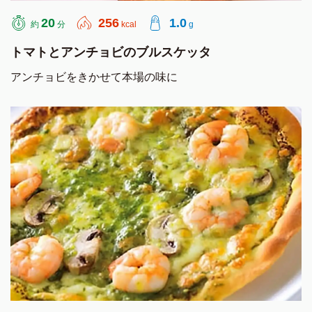
20
256
1.0
約
分
kcal
g
トマトとアンチョビのブルスケッタ
アンチョビをきかせて本場の味に