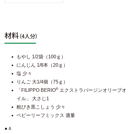
材料
（4人分）
もやし 1/2袋（100ｇ）
にんじん 1/8本（20ｇ）
塩 少々
りんご 大1/4個（75ｇ）
®
「FILIPPO BERIO
エクストラバージンオリーブオ
イル」 大さじ1
粗びき黒こしょう 少々
ベビーリーフミックス 適量
●Ａ