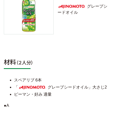
グレープシ
ードオイル
AJINOMOTO
材料
（２人分）
スペアリブ 6本
「
グレープシードオイル」大さじ2
AJINOMOTO
ピーマン・好み 適量
●A