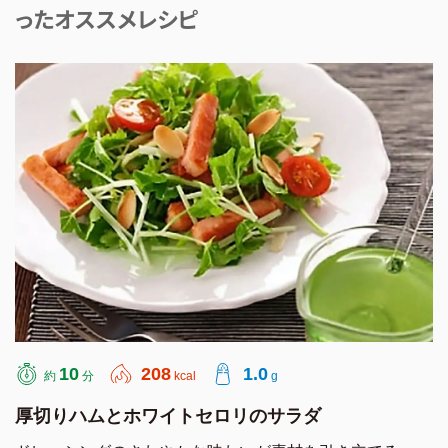
ったオススメレシピ
AJINOMOTO
10
208
1.0
約
分
kcal
g
厚切りハムとホワイトセロリのサラダ