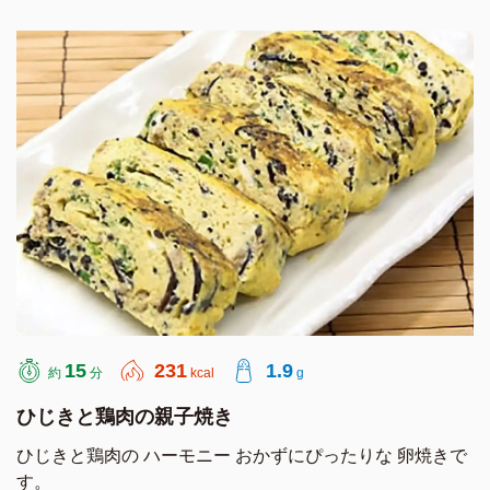
15
231
1.9
約
分
kcal
g
ひじきと鶏肉の親子焼き
ひじきと鶏肉の ハーモニー おかずにぴったりな 卵焼きで
す。