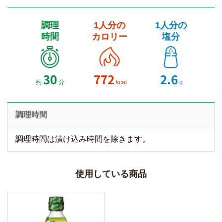
調理
1人分の
1人分の
時間
カロリー
塩分
30
772
2.6
約
分
kcal
g
調理時間
調理時間は漬け込み時間を除きます。
使用している商品