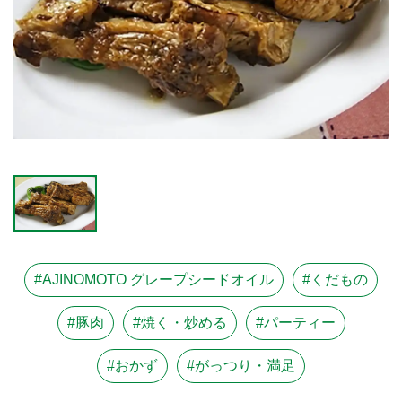
#AJINOMOTO グレープシードオイル
#くだもの
#豚肉
#焼く・炒める
#パーティー
#おかず
#がっつり・満足