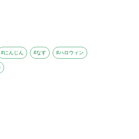
#にんじん
#なす
#ハロウィン
肉