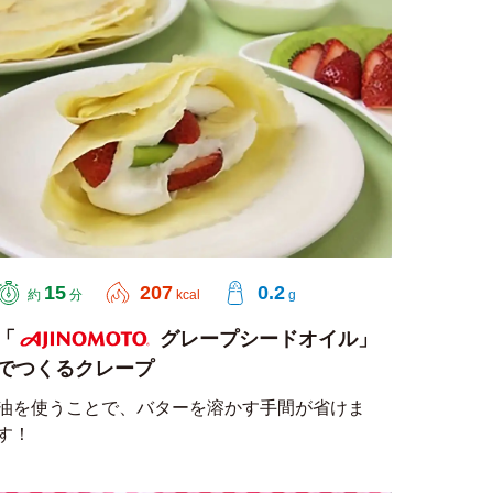
15
207
0.2
約
分
kcal
g
「
グレープシードオイル」
でつくるクレープ
AJINOMOTO
油を使うことで、バターを溶かす手間が省けま
す！