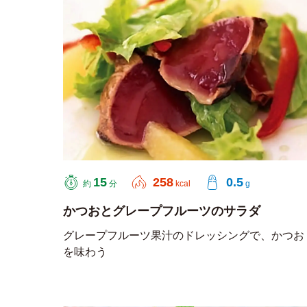
15
258
0.5
約
分
kcal
g
かつおとグレープフルーツのサラダ
グレープフルーツ果汁のドレッシングで、かつお
を味わう