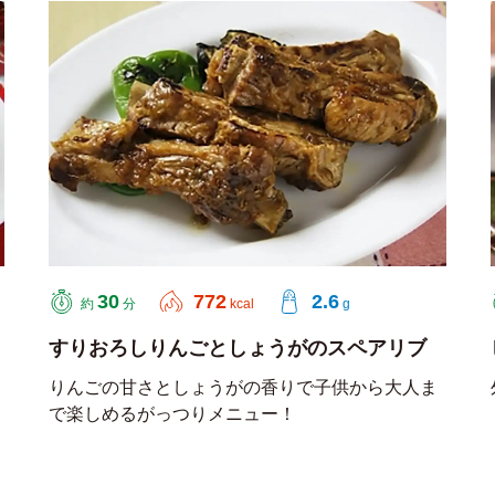
30
772
2.6
約
分
kcal
g
すりおろしりんごとしょうがのスペアリブ
りんごの甘さとしょうがの香りで子供から大人ま
で楽しめるがっつりメニュー！