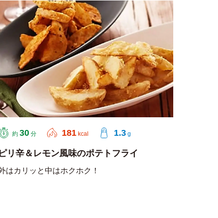
30
181
1.3
約
分
kcal
g
ピリ辛＆レモン風味のポテトフライ
外はカリッと中はホクホク！