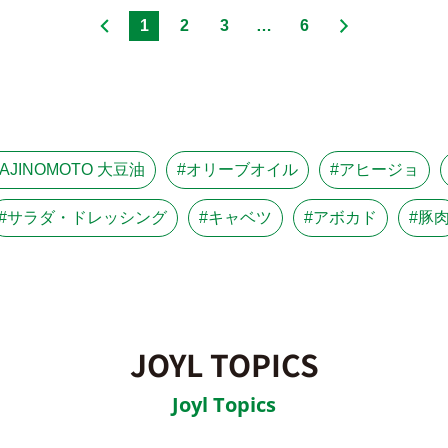
1
2
3
…
6
#AJINOMOTO 大豆油
#オリーブオイル
#アヒージョ
#サラダ・ドレッシング
#キャベツ
#アボカド
#豚
JOYL TOPICS
Joyl Topics