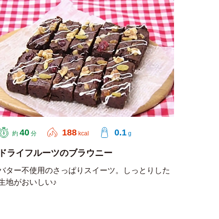
40
188
0.1
約
分
kcal
g
ドライフルーツのブラウニー
バター不使用のさっぱりスイーツ。しっとりした
生地がおいしい♪