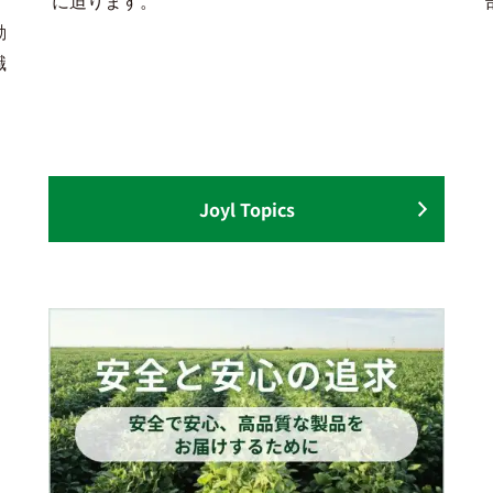
に迫ります。
動
職
Joyl Topics