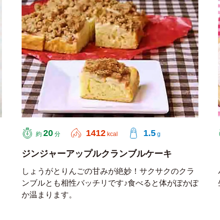
20
1412
1.5
約
分
kcal
g
ジンジャーアップルクランブルケーキ
しょうがとりんごの甘みが絶妙！サクサクのクラ
ンブルとも相性バッチリです♪食べると体がぽかぽ
か温まります。