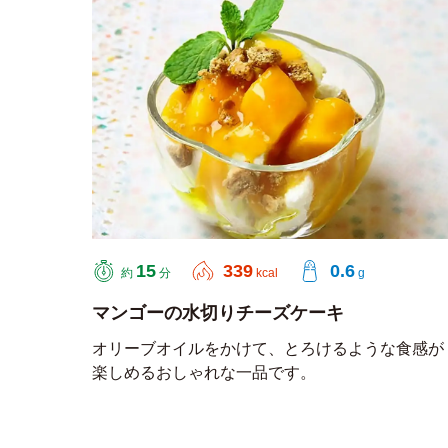
15
339
0.6
約
分
kcal
g
マンゴーの水切りチーズケーキ
オリーブオイルをかけて、とろけるような食感が
楽しめるおしゃれな一品です。