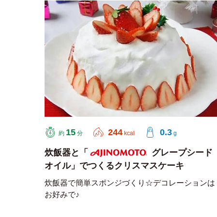
15
244
0.3
約
分
kcal
g
炊飯器と「
グレープシード
オイル」でつくるクリスマスケーキ
AJINOMOTO
炊飯器で簡単スポンジづくり☆デコレーションは
お好みで♪