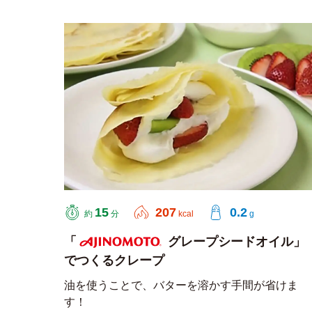
15
207
0.2
約
分
kcal
g
「
グレープシードオイル」
でつくるクレープ
AJINOMOTO
油を使うことで、バターを溶かす手間が省けま
す！