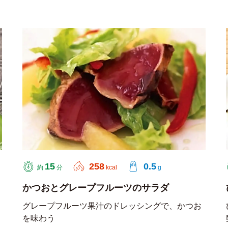
15
258
0.5
約
分
kcal
g
かつおとグレープフルーツのサラダ
グレープフルーツ果汁のドレッシングで、かつお
を味わう