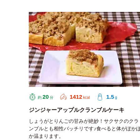
20
1412
1.5
約
分
kcal
g
ジンジャーアップルクランブルケーキ
しょうがとりんごの甘みが絶妙！サクサクのクラ
ンブルとも相性バッチリです♪食べると体がぽか
か温まります。