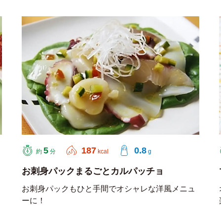
5
187
0.8
約
分
kcal
g
お刺身パックまるごとカルパッチョ
お刺身パックもひと手間でオシャレな洋風メニュ
ーに！