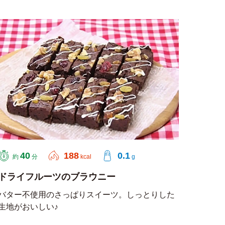
40
188
0.1
約
分
kcal
g
ドライフルーツのブラウニー
バター不使用のさっぱりスイーツ。しっとりした
生地がおいしい♪