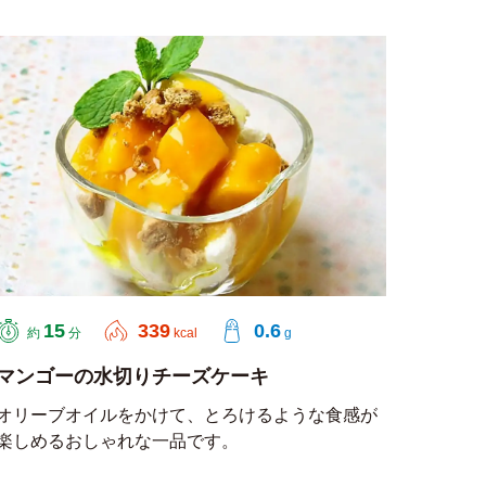
15
339
0.6
約
分
kcal
g
マンゴーの水切りチーズケーキ
オリーブオイルをかけて、とろけるような食感が
楽しめるおしゃれな一品です。