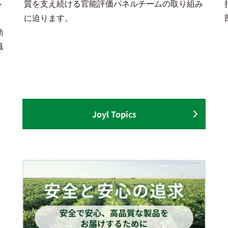
ル
質を支え続ける官能評価パネルチームの取り組み
に迫ります。
動
職
Joyl Topics