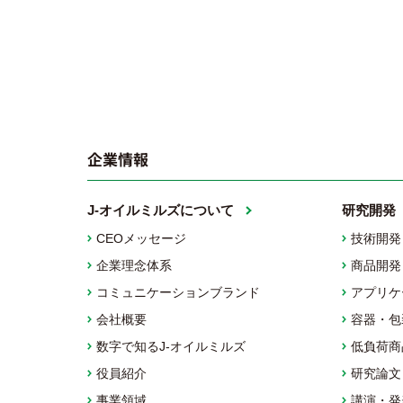
企業情報
J-オイルミルズについて
研究開発
CEOメッセージ
技術開発
企業理念体系
商品開発
コミュニケーションブランド
アプリケ
会社概要
容器・包
数字で知るJ-オイルミルズ
低負荷商
役員紹介
研究論文
事業領域
講演・発