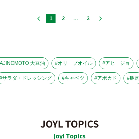
1
2
…
3
#AJINOMOTO 大豆油
#オリーブオイル
#アヒージョ
#サラダ・ドレッシング
#キャベツ
#アボカド
#豚
JOYL TOPICS
Joyl Topics