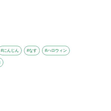
#にんじん
#なす
#ハロウィン
肉