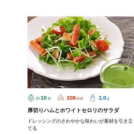
10
208
1.0
約
分
kcal
g
厚切りハムとホワイトセロリのサラダ
ドレッシングのさわやかな味わいが素材を引き立
てる