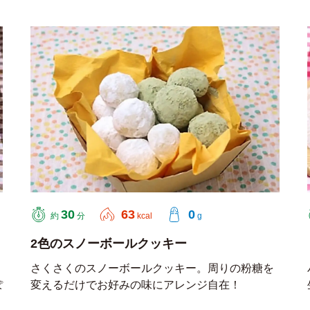
30
63
0
約
分
kcal
g
2色のスノーボールクッキー
さくさくのスノーボールクッキー。周りの粉糖を
ぽ
変えるだけでお好みの味にアレンジ自在！