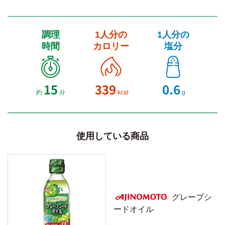
調理
1人分の
1人分の
時間
カロリー
塩分
15
339
0.6
約
分
kcal
g
使用している商品
グレープシ
ードオイル
AJINOMOTO