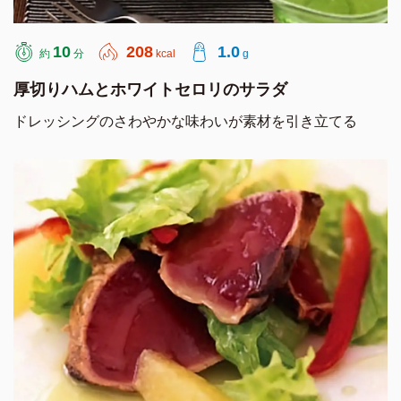
10
208
1.0
約
分
kcal
g
厚切りハムとホワイトセロリのサラダ
ドレッシングのさわやかな味わいが素材を引き立てる