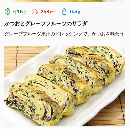
15
258
0.5
約
分
kcal
g
かつおとグレープフルーツのサラダ
グレープフルーツ果汁のドレッシングで、かつおを味わう