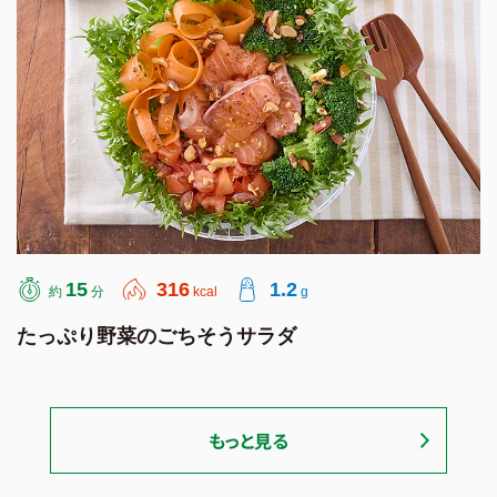
15
316
1.2
約
分
kcal
g
たっぷり野菜のごちそうサラダ
もっと見る