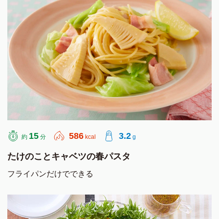
15
586
3.2
約
分
kcal
g
たけのことキャベツの春パスタ
フライパンだけでできる