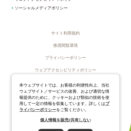
ソーシャルメディアポリシー
サイト利用規約
推奨閲覧環境
プライバシーポリシー
ウェブアクセシビリティポリシー
ディスクロージャーポリシー
本ウェブサイトでは、お客様の利便性向上、当社
ウェブサイト／サービスの改善、および適切な情
ソーシャルメディアポリシー
報提供のために、クッキーおよび類似の技術を使
用して一定の情報を収集しています。詳しくは
プ
サイトマップ
ライバシーポリシー
をご覧ください。
個人情報を販売/共有しない
©J-OIL MILLS, INC. All rights reserved.