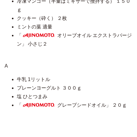
冷凍マンゴー（半量はミキサーで攪拌する） １５０
ｇ
クッキー（砕く） ２枚
ミントの葉 適量
「
オリーブオイル エクストラバージ
AJINOMOTO
ン」 小さじ２
A
牛乳 1リットル
プレーンヨーグルト ３００ｇ
塩 ひとつまみ
「
グレープシードオイル」 ２０ｇ
AJINOMOTO