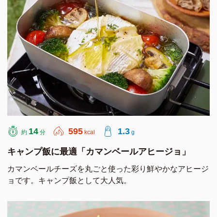
14
595
1.3
約
分
kcal
g
キャンプ飯に最適「カマンベールアヒージョ」
カマンベールチーズを丸ごと使った彩り鮮やかなアヒージ
ョです。キャンプ飯として大人気。