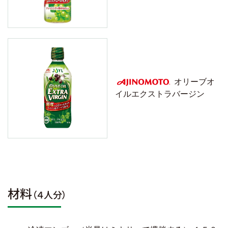
オリーブオ
イルエクストラバージン
AJINOMOTO
材料
（４人分）