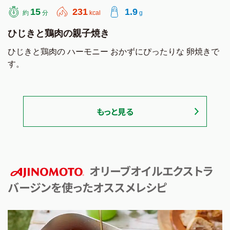
15
231
1.9
約
分
kcal
g
ひじきと鶏肉の親子焼き
ひじきと鶏肉の ハーモニー おかずにぴったりな 卵焼きで
す。
もっと見る
オリーブオイルエクストラ
バージンを使ったオススメレシピ
AJINOMOTO