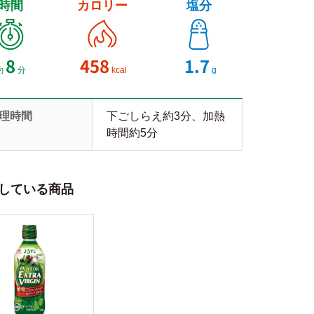
時間
カロリー
塩分
8
458
1.7
約
分
kcal
g
理時間
下ごしらえ約3分、加熱
時間約5分
している商品