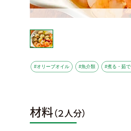
#オリーブオイル
#魚介類
#煮る・茹で
材料
（２人分）