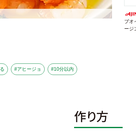
ブオ
AJI
ージ
る
#アヒージョ
#10分以内
作り方