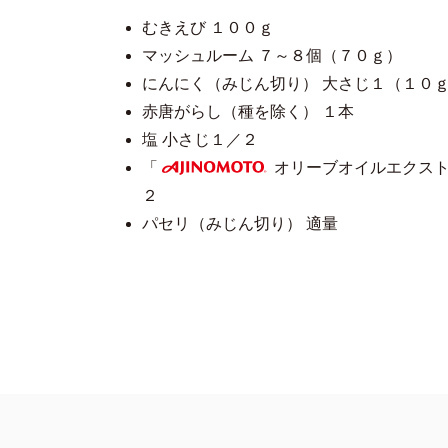
むきえび １００ｇ
マッシュルーム ７～８個（７０ｇ）
にんにく（みじん切り） 大さじ１（１０
赤唐がらし（種を除く） １本
塩 小さじ１／２
「
オリーブオイルエクスト
AJINOMOTO
２
パセリ（みじん切り） 適量