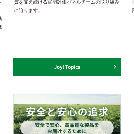
ル
質を支え続ける官能評価パネルチームの取り組み
に迫ります。
動
職
Joyl Topics