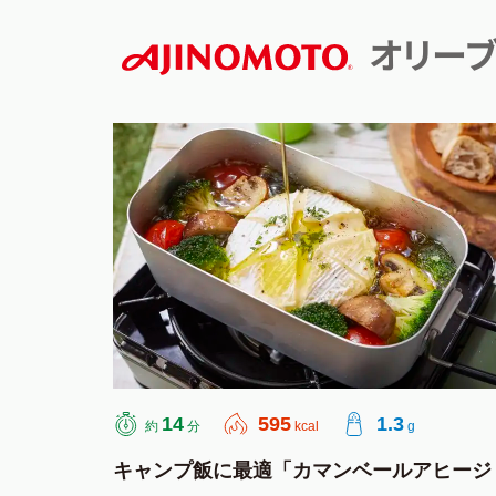
オリーブ
AJINOMOTO
14
595
1.3
約
分
kcal
g
キャンプ飯に最適「カマンベールアヒージ