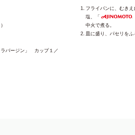
フライパンに、むきえ
塩、「
AJINOMOTO
ｇ）
中火で煮る。
皿に盛り、パセリをふ
ラバージン」 カップ１／