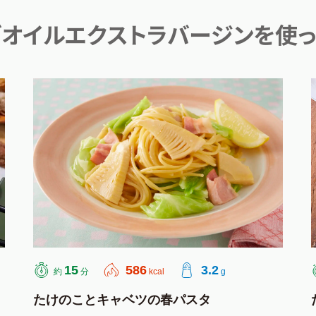
オイルエクストラバージンを使っ
15
586
3.2
約
分
kcal
g
たけのことキャベツの春パスタ