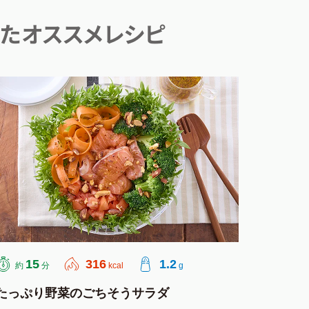
たオススメレシピ
15
316
1.2
約
分
kcal
g
たっぷり野菜のごちそうサラダ