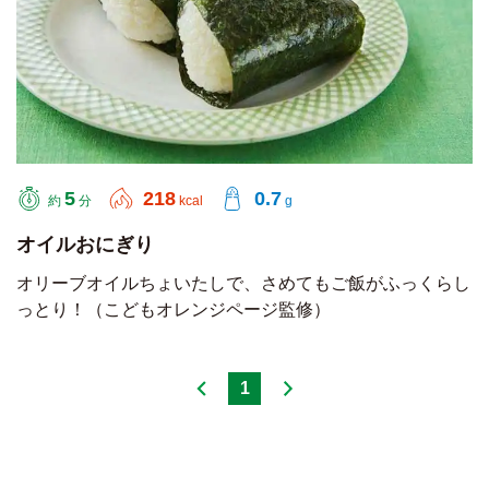
5
218
0.7
約
分
kcal
g
オイルおにぎり
オリーブオイルちょいたしで、さめてもご飯がふっくらし
っとり！（こどもオレンジページ監修）
1