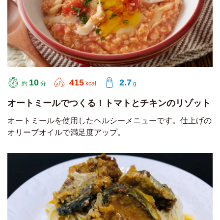
10
415
2.7
約
分
kcal
g
オートミールでつくる！トマトとチキンのリゾット
オートミールを使用したヘルシーメニューです。仕上げの
オリーブオイルで満足度アップ。