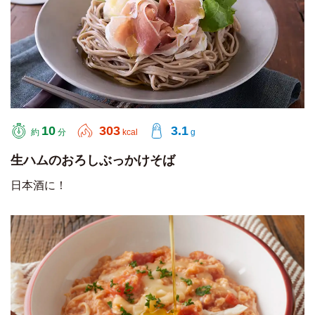
10
303
3.1
約
分
kcal
g
生ハムのおろしぶっかけそば
日本酒に！