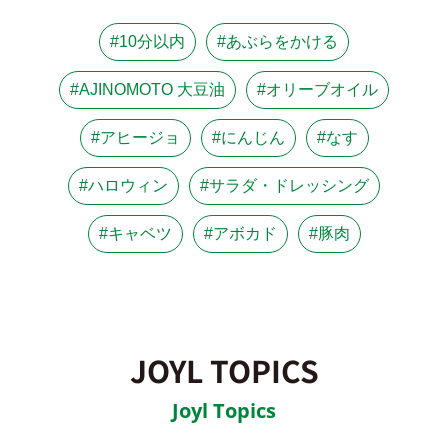
#10分以内
#あぶらをかける
#AJINOMOTO 大豆油
#オリーブオイル
#アヒージョ
#にんじん
#なす
#ハロウィン
#サラダ・ドレッシング
#キャベツ
#アボカド
#豚肉
JOYL TOPICS
Joyl Topics