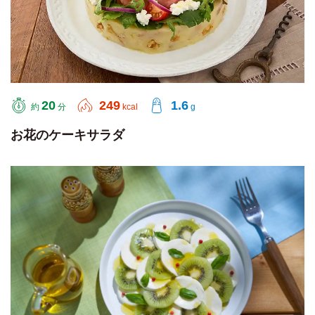
20
249
1.6
約
分
kcal
g
お花のケーキサラダ