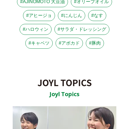
#AJINOMOTO 大豆油
#オリーブオイル
#アヒージョ
#にんじん
#なす
#ハロウィン
#サラダ・ドレッシング
#キャベツ
#アボカド
#豚肉
JOYL TOPICS
Joyl Topics