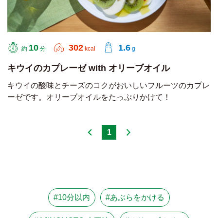
10
302
1.6
約
分
kcal
g
キウイのカプレーゼ with オリーブオイル
キウイの酸味とチーズのコクがおいしいフルーツのカプレ
ーゼです。オリーブオイルをたっぷりかけて！
1
#10分以内
#あぶらをかける