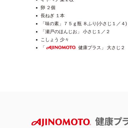
卵 ２個
長ねぎ １本
「味の素」７５ｇ瓶 ８ふり(小さじ１／４)
「瀬戸のほんじお」 小さじ１／２
こしょう 少々
「
健康プラス」 大さじ２
AJINOMOTO
健康プ