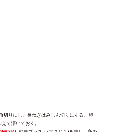
角切りにし、長ねぎはみじん切りにする。卵
加えて溶いておく。
健康プラス」(大さじ１)を熱し、卵を