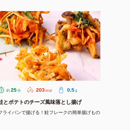
25
203
0.5
約
分
kcal
g
鮭とポテトのチーズ風味落とし揚げ
フライパンで揚げる！鮭フレークの簡単揚げもの