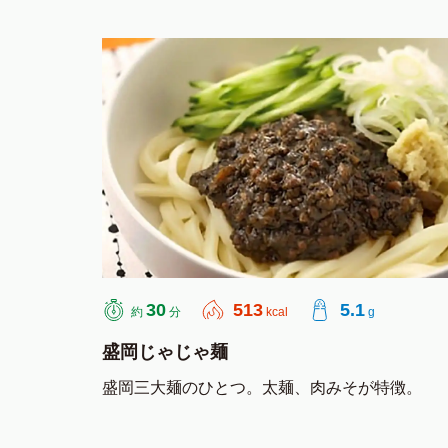
AJINOMOTO
30
513
5.1
約
分
kcal
g
盛岡じゃじゃ麺
盛岡三大麺のひとつ。太麺、肉みそが特徴。