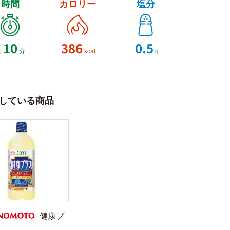
時間
カロリー
塩分
10
386
0.5
約
分
kcal
g
している商品
健康プ
NOMOTO