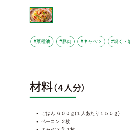
#菜種油
#豚肉
#キャベツ
#焼く・
材料
（４人分）
ごはん ６００ｇ(１人あたり１５０ｇ)
ベーコン ２枚
キャベツ 葉２枚