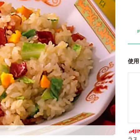
使用
ラス
AJI