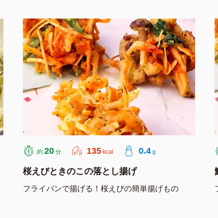
20
135
0.4
約
分
kcal
g
桜えびときのこの落とし揚げ
フライパンで揚げる！桜えびの簡単揚げもの