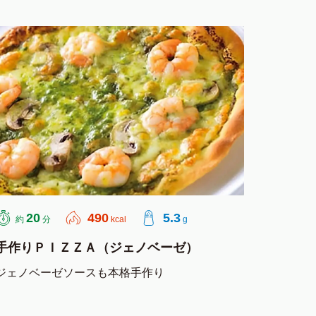
20
490
5.3
約
分
kcal
g
手作りＰＩＺＺＡ（ジェノベーゼ）
ジェノベーゼソースも本格手作り