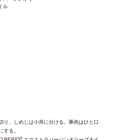
イル
切り、しめじは小房に分ける。豚肉はひと口
にする。
®
 BERIO
エクストラバージンオリーブオイ