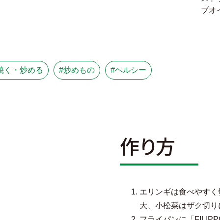
ブオ
焼く・炒める
#炒めもの
#ヘルシー
作り方
エリンギは食べやすく
大、小松菜はザク切り
フライパンに「FILIPPO