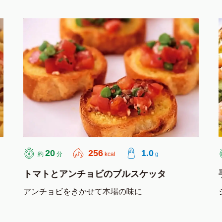
20
256
1.0
約
分
kcal
g
トマトとアンチョビのブルスケッタ
アンチョビをきかせて本場の味に