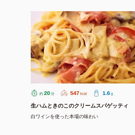
20
547
1.6
約
分
kcal
g
生ハムときのこのクリームスパゲッティ
白ワインを使った本場の味わい