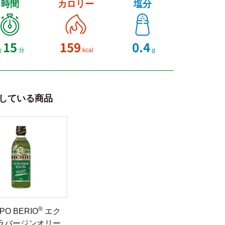
時間
カロリー
塩分
15
159
0.4
約
分
kcal
g
している商品
®
PPO BERIO
エク
ラバージンオリー