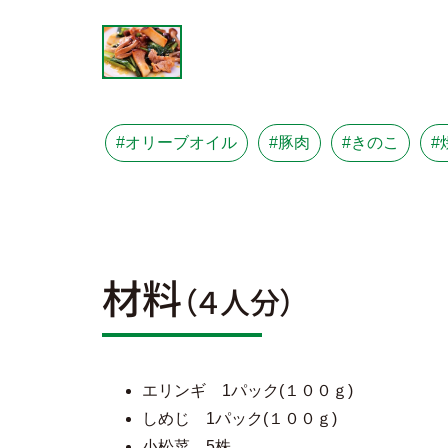
#オリーブオイル
#豚肉
#きのこ
#
材料
（４人分）
エリンギ 1パック(１００ｇ)
しめじ 1パック(１００ｇ)
小松菜 5株