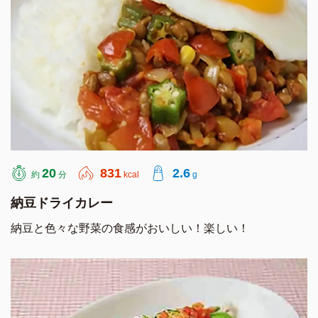
20
831
2.6
約
分
kcal
g
納豆ドライカレー
納豆と色々な野菜の食感がおいしい！楽しい！