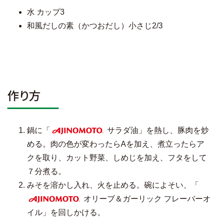
水 カップ3
和風だしの素（かつおだし）小さじ2/3
作り方
鍋に「
サラダ油」を熱し、豚肉を炒
AJINOMOTO
める。肉の色が変わったらAを加え、煮立ったらア
クを取り、カット野菜、しめじを加え、フタをして
７分煮る。
みそを溶かし入れ、火を止める。碗によそい、「
オリーブ＆ガーリック フレーバーオ
AJINOMOTO
イル」を回しかける。