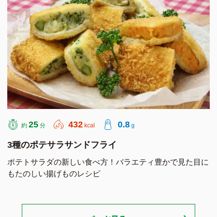
25
432
0.8
約
分
kcal
g
3種のポテサラサンドフライ
ポテトサラダの新しい食べ方！バラエティ豊かで見た目に
もたのしい揚げものレシピ