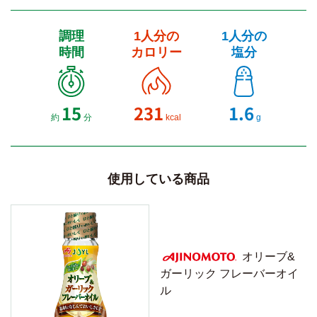
調理
1人分の
1人分の
時間
カロリー
塩分
15
231
1.6
約
分
kcal
g
使用している商品
オリーブ&
ガーリック フレーバーオイ
AJINOMOTO
ル