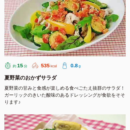
15
535
0.8
約
分
kcal
g
夏野菜のおかずサラダ
夏野菜の甘みと食感が楽しめる食べごたえ抜群のサラダ！
ガーリックのきいた酸味のあるドレッシングが食欲をそそ
ります♪