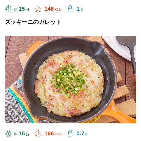
15
146
1
約
分
kcal
g
ズッキーニのガレット
15
166
0.7
約
分
kcal
g