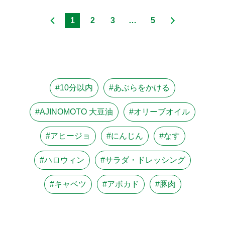
1
2
3
…
5
#10分以内
#あぶらをかける
#AJINOMOTO 大豆油
#オリーブオイル
#アヒージョ
#にんじん
#なす
#ハロウィン
#サラダ・ドレッシング
#キャベツ
#アボカド
#豚肉