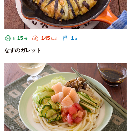
15
145
1
約
分
kcal
g
なすのガレット