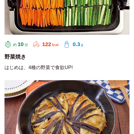
10
122
0.3
約
分
kcal
g
野菜焼き
はじめは、4種の野菜で食欲UP!