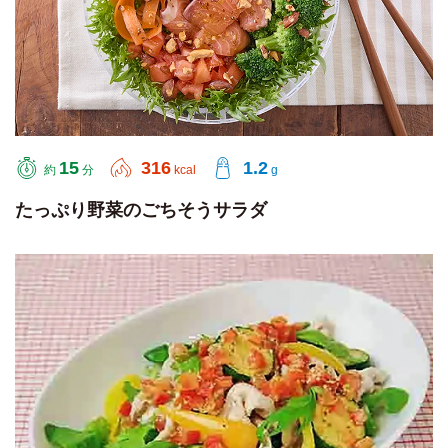
15
316
1.2
約
分
kcal
g
たっぷり野菜のごちそうサラダ