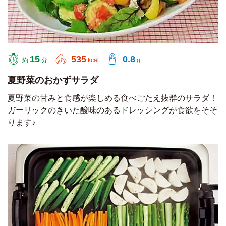
15
535
0.8
約
分
kcal
g
夏野菜のおかずサラダ
夏野菜の甘みと食感が楽しめる食べごたえ抜群のサラダ！
ガーリックのきいた酸味のあるドレッシングが食欲をそそ
ります♪