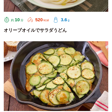
10
520
3.6
約
分
kcal
g
オリーブオイルでサラダうどん