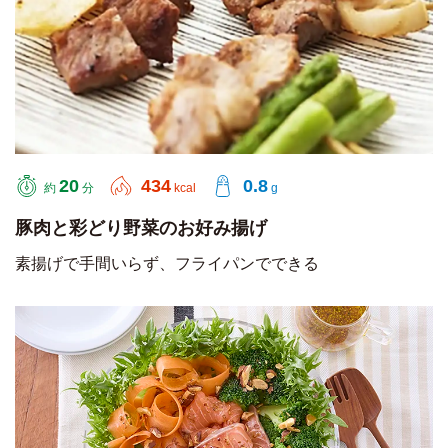
20
434
0.8
約
分
kcal
g
豚肉と彩どり野菜のお好み揚げ
素揚げで手間いらず、フライパンでできる