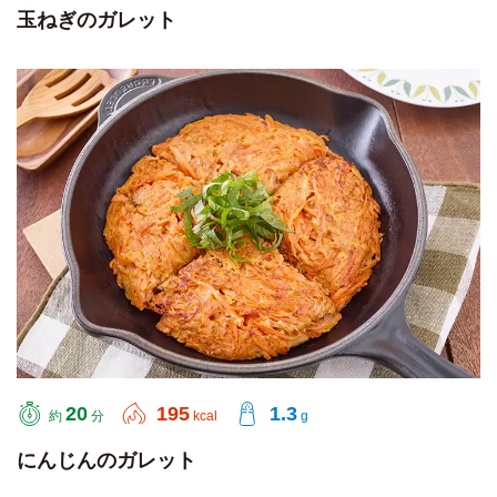
玉ねぎのガレット
20
195
1.3
約
分
kcal
g
にんじんのガレット