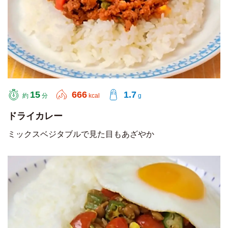
15
666
1.7
約
分
kcal
g
ドライカレー
ミックスベジタブルで見た目もあざやか