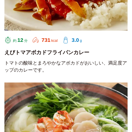
12
731
3.0
約
分
kcal
g
えびトマアボカドフライパンカレー
トマトの酸味とまろやかなアボカドがおいしい、満足度ア
ップのカレーです。