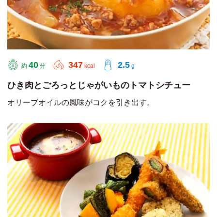
40
347
2.5
約
分
kcal
g
ひき肉とごろっとじゃがいものトマトシチュー
オリーブオイルの風味がコクを引き出す。