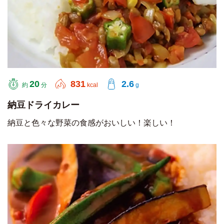
20
831
2.6
約
分
kcal
g
納豆ドライカレー
納豆と色々な野菜の食感がおいしい！楽しい！