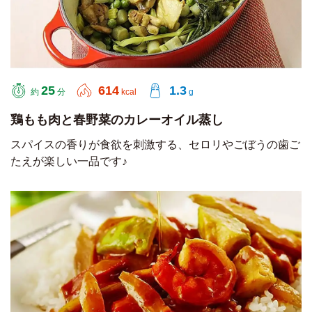
25
614
1.3
約
分
kcal
g
鶏もも肉と春野菜のカレーオイル蒸し
スパイスの香りが食欲を刺激する、セロリやごぼうの歯ご
たえが楽しい一品です♪