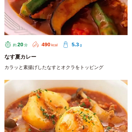
20
490
5.3
約
分
kcal
g
なす夏カレー
カラッと素揚げしたなすとオクラをトッピング