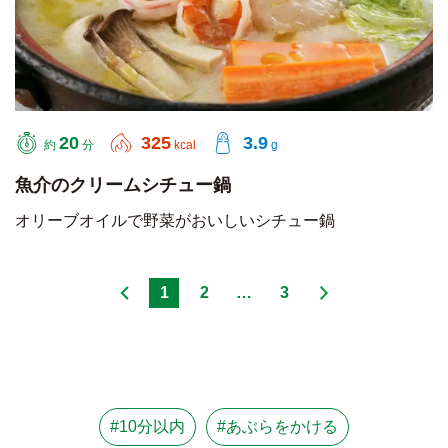
20
325
3.9
約
分
kcal
g
魚介のクリームシチュー鍋
オリーブオイルで野菜がおいしいシチュー鍋
1
2
…
3
#10分以内
#あぶらをかける