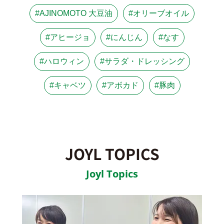
#AJINOMOTO 大豆油
#オリーブオイル
#アヒージョ
#にんじん
#なす
#ハロウィン
#サラダ・ドレッシング
#キャベツ
#アボカド
#豚肉
JOYL TOPICS
Joyl Topics