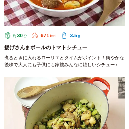
30
671
3.5
約
分
kcal
g
揚げさんまボールのトマトシチュー
煮るときに入れるローリエとタイムがポイント！爽やかな
後味で大人にも子供にも家族みんなに嬉しいシチュー♪