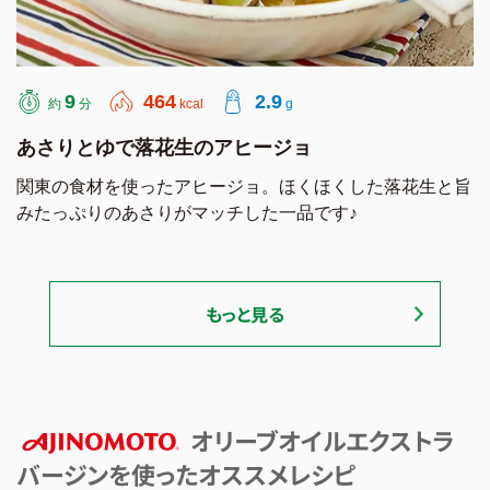
9
464
2.9
約
分
kcal
g
あさりとゆで落花生のアヒージョ
関東の食材を使ったアヒージョ。ほくほくした落花生と旨
みたっぷりのあさりがマッチした一品です♪
もっと見る
オリーブオイルエクストラ
バージンを使ったオススメレシピ
AJINOMOTO