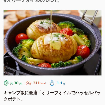
30
311
1.1
約
分
kcal
g
キャンプ飯に最適「オリーブオイルでハッセルバッ
クポテト」