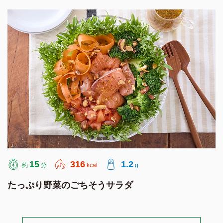
15
316
1.2
約
分
kcal
g
たっぷり野菜のごちそうサラダ