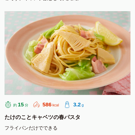
15
586
3.2
約
分
kcal
g
たけのことキャベツの春パスタ
フライパンだけでできる