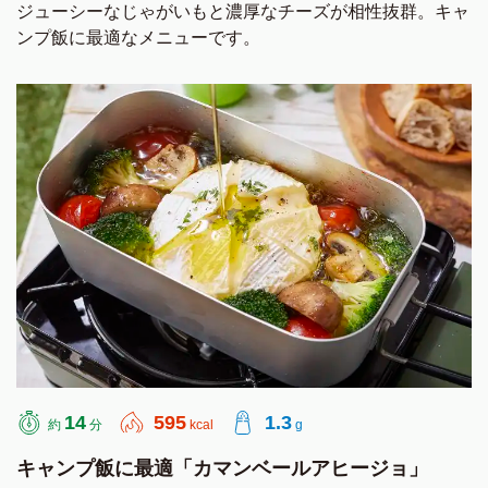
ジューシーなじゃがいもと濃厚なチーズが相性抜群。キャ
ンプ飯に最適なメニューです。
14
595
1.3
約
分
kcal
g
キャンプ飯に最適「カマンベールアヒージョ」