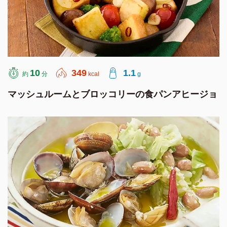
10
349
1.1
約
分
kcal
g
マッシュルームとブロッコリーの食パンアヒージョ