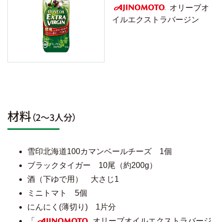
オリーブオ
イルエクストラバージン
AJINOMOTO
材料
（2～3人分）
雪印北海道100カマンベールチーズ 1個
ブラックタイガー 10尾（約200g）
酒（下ゆで用） 大さじ1
ミニトマト 5個
にんにく(薄切り) 1片分
「
オリーブオイルエクストラバージ