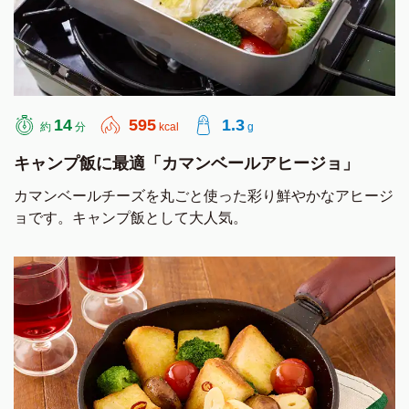
14
595
1.3
約
分
kcal
g
キャンプ飯に最適「カマンベールアヒージョ」
カマンベールチーズを丸ごと使った彩り鮮やかなアヒージ
ョです。キャンプ飯として大人気。