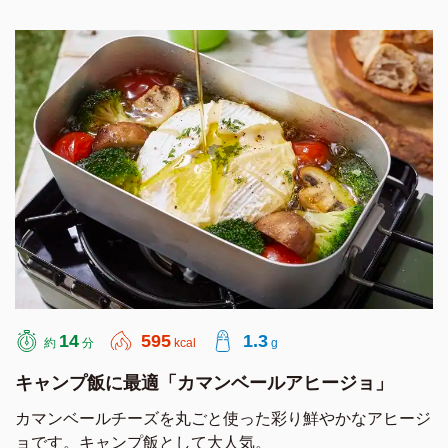
14
595
1.3
約
分
kcal
g
キャンプ飯に最適「カマンベールアヒージョ」
カマンベールチーズを丸ごと使った彩り鮮やかなアヒージ
ョです。キャンプ飯として大人気。