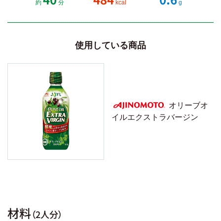
約
分
kcal
g
使用している商品
オリーブオ
イルエクストラバージン
AJINOMOTO
材料
（2人分）