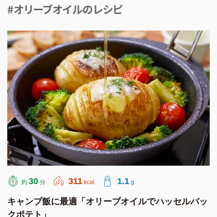
#オリーブオイルのレシピ
30
311
1.1
約
分
kcal
g
キャンプ飯に最適「オリーブオイルでハッセルバッ
クポテト」