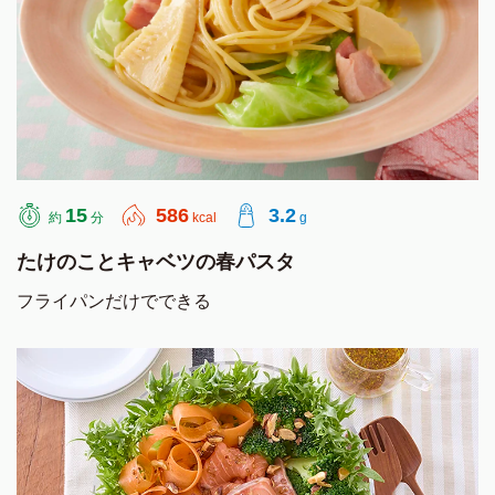
15
586
3.2
約
分
kcal
g
たけのことキャベツの春パスタ
フライパンだけでできる