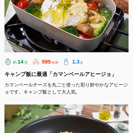
14
595
1.3
約
分
kcal
g
キャンプ飯に最適「カマンベールアヒージョ」
カマンベールチーズを丸ごと使った彩り鮮やかなアヒージ
ョです。キャンプ飯として大人気。