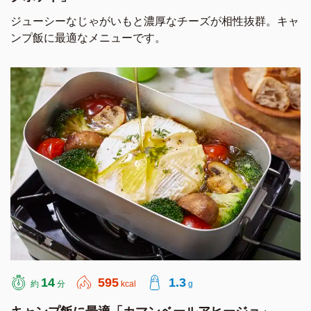
ジューシーなじゃがいもと濃厚なチーズが相性抜群。キャ
ンプ飯に最適なメニューです。
14
595
1.3
約
分
kcal
g