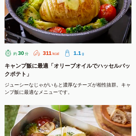
30
311
1.1
約
分
kcal
g
キャンプ飯に最適「オリーブオイルでハッセルバッ
クポテト」
ジューシーなじゃがいもと濃厚なチーズが相性抜群。キャ
ンプ飯に最適なメニューです。