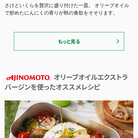
さけといくらを贅沢に盛り付けた一皿。 オリーブオイル
で炒めたにんにくの香りが秋の食欲をそそります。
もっと見る
オリーブオイルエクストラ
バージンを使ったオススメレシピ
AJINOMOTO