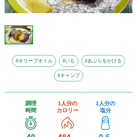
#オリーブオイル
#いも
#あぶらをかける
#キャンプ
調理
1人分の
1人分の
時間
カロリー
塩分
40
484
0.6