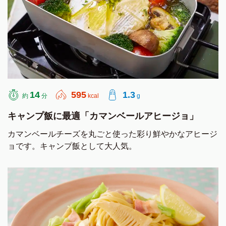
14
595
1.3
約
分
kcal
g
キャンプ飯に最適「カマンベールアヒージョ」
カマンベールチーズを丸ごと使った彩り鮮やかなアヒージ
ョです。キャンプ飯として大人気。