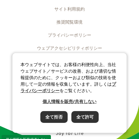
サイト利用規約
推奨閲覧環境
プライバシーポリシー
ウェブアクセシビリティポリシー
ディスクロージャーポリシー
本ウェブサイトでは、お客様の利便性向上、当社
ウェブサイト／サービスの改善、および適切な情
ソーシャルメディアポリシー
報提供のために、クッキーおよび類似の技術を使
用して一定の情報を収集しています。詳しくは
プ
サイトマップ
ライバシーポリシー
をご覧ください。
個人情報を販売/共有しない
©J-OIL MILLS, INC. All rights reserved.
全て拒否
全て許可