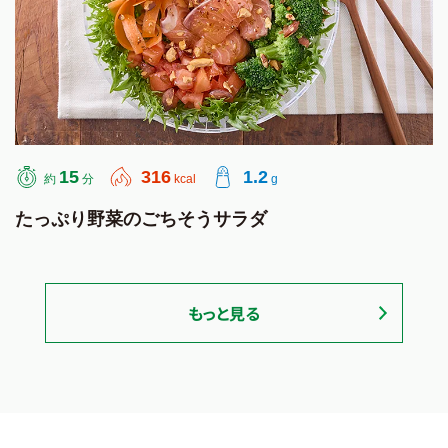
15
316
1.2
約
分
kcal
g
たっぷり野菜のごちそうサラダ
もっと見る