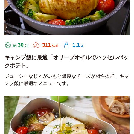
30
311
1.1
約
分
kcal
g
キャンプ飯に最適「オリーブオイルでハッセルバッ
クポテト」
ジューシーなじゃがいもと濃厚なチーズが相性抜群。キャ
ンプ飯に最適なメニューです。