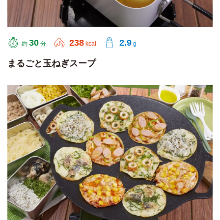
30
238
2.9
約
分
kcal
g
まるごと玉ねぎスープ