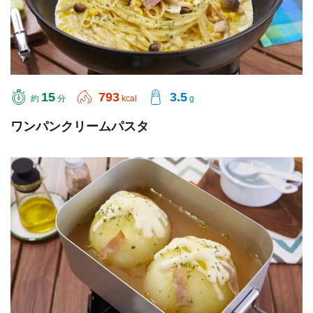
15
793
3.5
約
分
kcal
g
ワンパンクリームパスタ