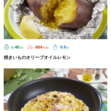
40
484
0.6
約
分
kcal
g
焼きいものオリーブオイルレモン