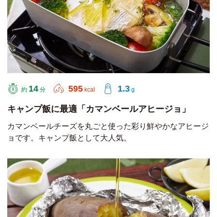
14
595
1.3
約
分
kcal
g
キャンプ飯に最適「カマンベールアヒージョ」
カマンベールチーズを丸ごと使った彩り鮮やかなアヒージ
ョです。キャンプ飯として大人気。