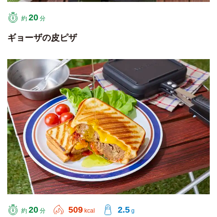
20
約
分
ギョーザの皮ピザ
20
509
2.5
約
分
kcal
g