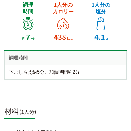
調理
1人分の
1人分の
時間
カロリー
塩分
7
438
4.1
約
分
kcal
g
調理時間
下ごしらえ約5分、加熱時間約2分
材料
（1人分）