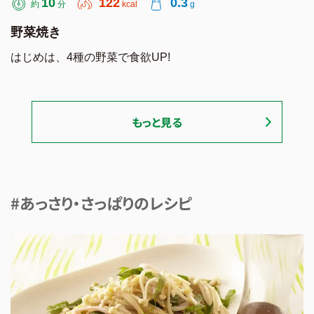
10
122
0.3
約
分
kcal
g
野菜焼き
はじめは、4種の野菜で食欲UP!
もっと見る
#あっさり・さっぱりのレシピ