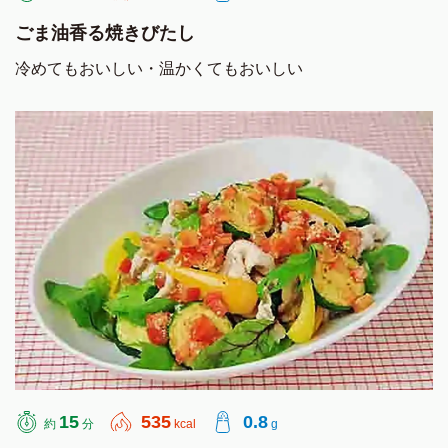
ごま油香る焼きびたし
冷めてもおいしい・温かくてもおいしい
15
535
0.8
約
分
kcal
g