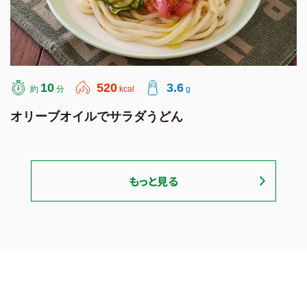
10
520
3.6
約
分
kcal
g
オリーブオイルでサラダうどん
もっと見る