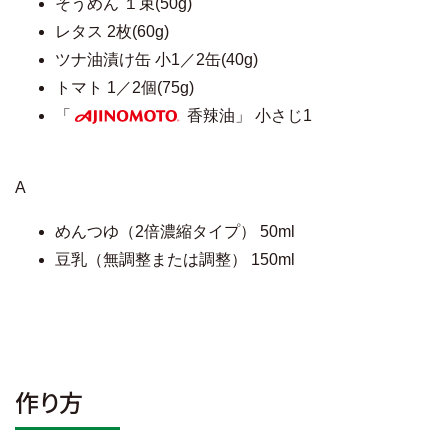
そうめん １束(50g)
レタス 2枚(60g)
ツナ油漬け缶 小1／2缶(40g)
トマト 1／2個(75g)
「
香辣油」 小さじ1
AJINOMOTO
A
めんつゆ（2倍濃縮タイプ） 50ml
豆乳（無調整または調整） 150ml
作り方