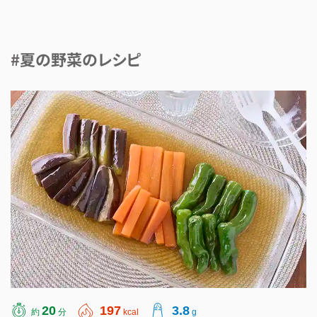
#夏の野菜のレシピ
20
197
3.8
約
分
kcal
g