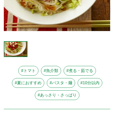
#トマト
#魚介類
#煮る・茹でる
#夏におすすめ
#パスタ・麺
#10分以内
#あっさり・さっぱり