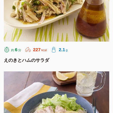
6
227
2.1
約
分
kcal
g
えのきとハムのサラダ