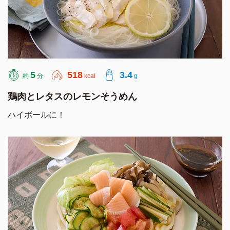
5
518
3.4
約
分
kcal
g
鶏肉とレタスのレモンそうめん
ハイボールに！