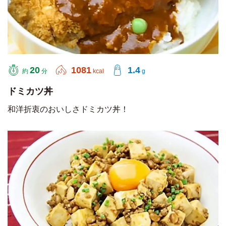
20
1081
1.4
約
分
kcal
g
ドミカツ丼
和洋折衷のおいしさドミカツ丼！