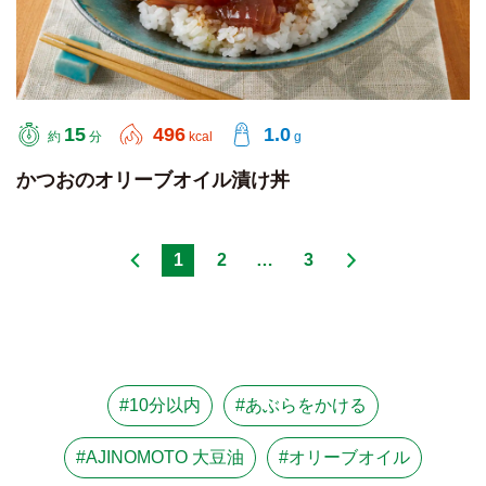
15
496
1.0
約
分
kcal
g
かつおのオリーブオイル漬け丼
1
2
…
3
#10分以内
#あぶらをかける
#AJINOMOTO 大豆油
#オリーブオイル