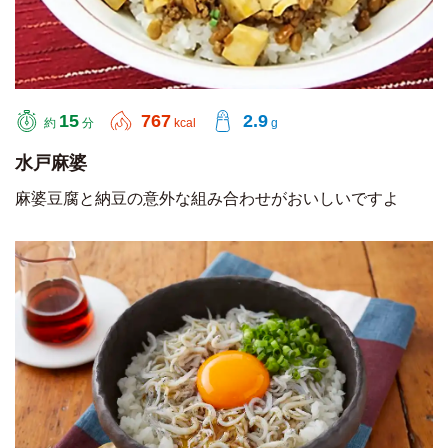
15
767
2.9
約
分
kcal
g
水戸麻婆
麻婆豆腐と納豆の意外な組み合わせがおいしいですよ