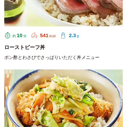
10
541
2.3
約
分
kcal
g
ローストビーフ丼
ポン酢とわさびでさっぱりいただく丼メニュー