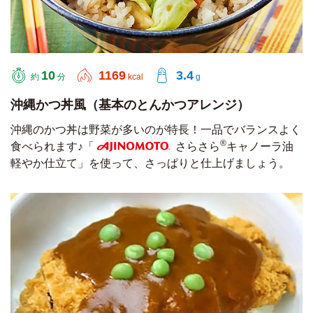
10
1169
3.4
約
分
kcal
g
沖縄かつ丼風（基本のとんかつアレンジ）
沖縄のかつ丼は野菜が多いのが特長！一品でバランスよく
®
食べられます♪「
さらさら
キャノーラ油
軽やか仕立て」を使って、さっぱりと仕上げましょう。
AJINOMOTO