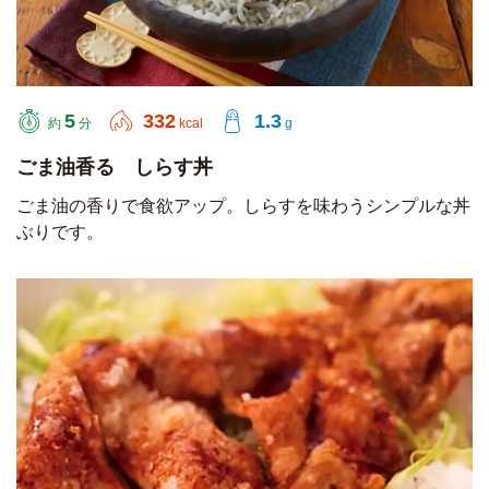
5
332
1.3
約
分
kcal
g
ごま油香る しらす丼
ごま油の香りで食欲アップ。しらすを味わうシンプルな丼
ぶりです。