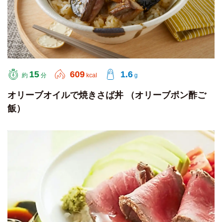
15
609
1.6
約
分
kcal
g
オリーブオイルで焼きさば丼 （オリーブポン酢ご
飯）