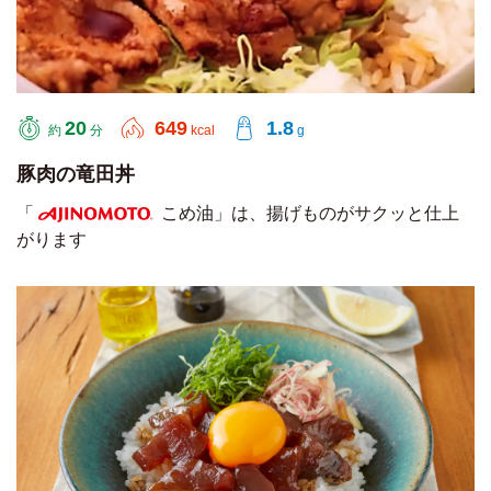
20
649
1.8
約
分
kcal
g
豚肉の竜田丼
「
こめ油」は、揚げものがサクッと仕上
がります
AJINOMOTO