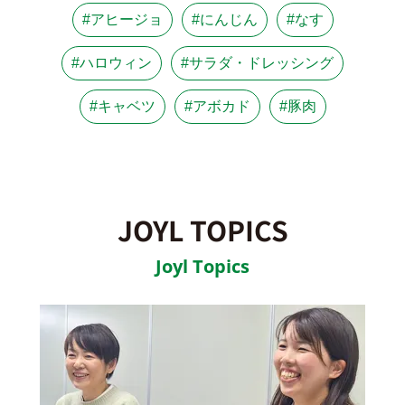
#アヒージョ
#にんじん
#なす
#ハロウィン
#サラダ・ドレッシング
#キャベツ
#アボカド
#豚肉
JOYL TOPICS
Joyl Topics