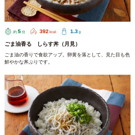
5
392
1.3
約
分
kcal
g
ごま油香る しらす丼（月見）
ごま油の香りで食欲アップ。卵黄を落として、見た目も色
鮮やかな丼ぶりです。