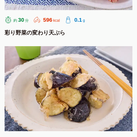
30
596
0.1
約
分
kcal
g
彩り野菜の変わり天ぷら