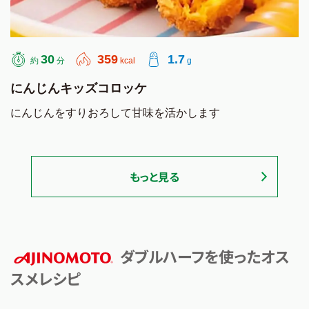
30
359
1.7
約
分
kcal
g
にんじんキッズコロッケ
にんじんをすりおろして甘味を活かします
もっと見る
ダブルハーフを使ったオス
スメレシピ
AJINOMOTO