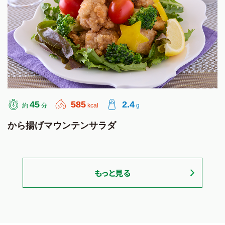
45
585
2.4
約
分
kcal
g
から揚げマウンテンサラダ
もっと見る