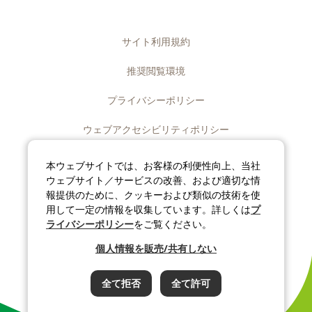
サイト利用規約
推奨閲覧環境
プライバシーポリシー
ウェブアクセシビリティポリシー
ディスクロージャーポリシー
本ウェブサイトでは、お客様の利便性向上、当社
ウェブサイト／サービスの改善、および適切な情
ソーシャルメディアポリシー
報提供のために、クッキーおよび類似の技術を使
用して一定の情報を収集しています。詳しくは
プ
サイトマップ
ライバシーポリシー
をご覧ください。
個人情報を販売/共有しない
©J-OIL MILLS, INC. All rights reserved.
全て拒否
全て許可