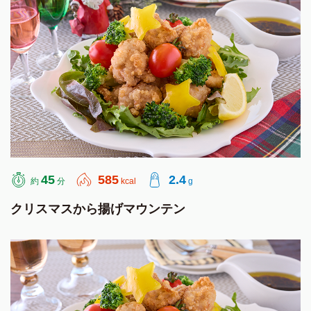
45
585
2.4
約
分
kcal
g
クリスマスから揚げマウンテン