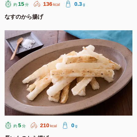
15
136
0.3
約
分
kcal
g
なすのから揚げ
5
210
0
約
分
kcal
g