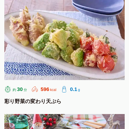
30
596
0.1
約
分
kcal
g
彩り野菜の変わり天ぷら