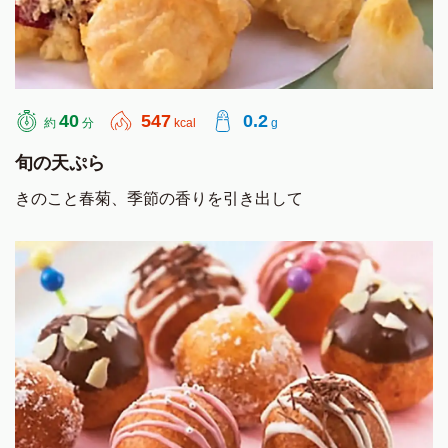
40
547
0.2
約
分
kcal
g
旬の天ぷら
きのこと春菊、季節の香りを引き出して