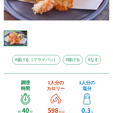
#揚げる（フライパン）
#揚げる
#なす
調理
1人分の
1人分の
時間
カロリー
塩分
40
598
0.3
約
分
kcal
g