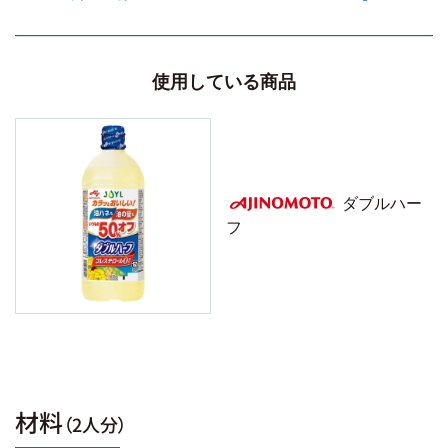
使用している商品
ダブルハー
フ
AJINOMOTO
材料
（2人分）