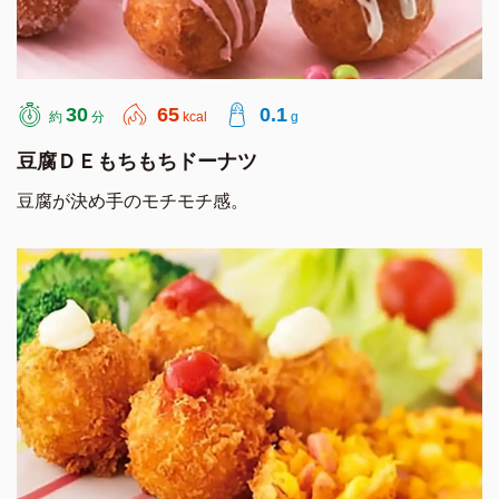
30
65
0.1
約
分
kcal
g
豆腐ＤＥもちもちドーナツ
豆腐が決め手のモチモチ感。